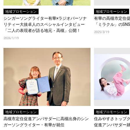
地域プロモーション
地域プロモーション
シンガーソングライター有華×ラジオパーソナ
有華の高槻市定住
リティー大抜卓人のスペシャルインタビュー
「ミラクル」のSN
「二人の表現者が語る地元・高槻」公開！
2025/3/19
2026/1/19
地域プロモーション
地域プロモーション
高槻市定住促進アンバサダーに高槻出身のシン
住みやすさトップ
ガーソングライター・有華が就任
促進アンバサダー