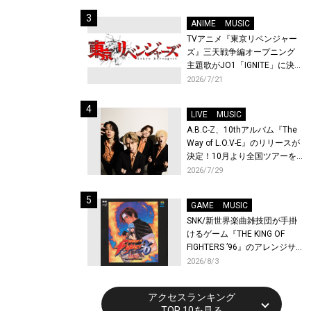
始！
ANIME
MUSIC
TVアニメ『東京リベンジャー
ズ』三天戦争編オープニング
主題歌がJO1「IGNITE」に決
定！メンバー全員から喜びと
2026/7/21
作品への想いあふれるコメン
トが到着！9月に東京・大阪で
LIVE
MUSIC
先行上映会を開催！
A.B.C-Z、10thアルバム『The
Way of L.O.V-E』のリリースが
決定！10月より全国ツアーを
開催！
2026/7/29
GAME
MUSIC
SNK/新世界楽曲雑技団が手掛
けるゲーム『THE KING OF
FIGHTERS ’96』のアレンジサ
ウンドトラックが配信開始！
2026/8/3
アクセスランキング
TOP 10を見る