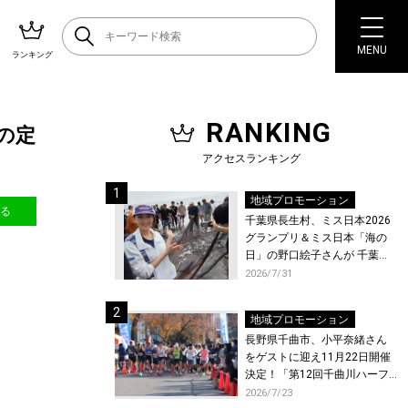
MENU
ランキング
RANKING
の定
アクセスランキング
地域プロモーション
送る
千葉県長生村、ミス日本2026
グランプリ＆ミス日本「海の
日」の野口絵子さんが 千葉県
唯一の村・長生村で地引網を
2026/7/31
体験！
地域プロモーション
長野県千曲市、小平奈緒さん
をゲストに迎え11月22日開催
決定！「第12回千曲川ハーフ
マラソン」エントリー受付開
2026/7/23