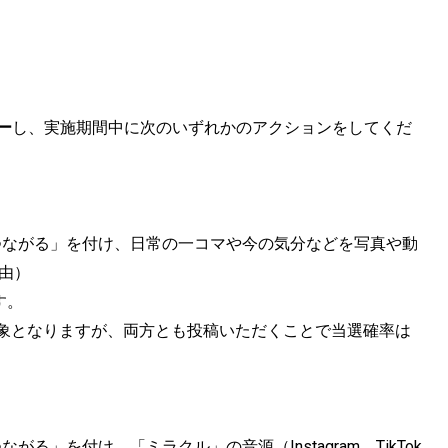
ー
し、実施期間中に次のいずれかのアクションをしてくだ
でつながる」を付け、日常の一コマや今の気分などを写真や動
自由）
す。
も応募対象となりますが、両方とも投稿いただくことで当選確率は
る」を付け、「ミラクル」の音源（Instagram、TikTok