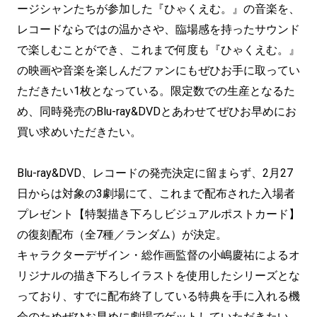
ージシャンたちが参加した『ひゃくえむ。』の音楽を、
レコードならではの温かさや、臨場感を持ったサウンド
で楽しむことができ、これまで何度も『ひゃくえむ。』
の映画や音楽を楽しんだファンにもぜひお手に取ってい
ただきたい1枚となっている。限定数での生産となるた
め、同時発売のBlu-ray&DVDとあわせてぜひお早めにお
買い求めいただきたい。
Blu-ray&DVD、レコードの発売決定に留まらず、2月27
日からは対象の3劇場にて、これまで配布された入場者
プレゼント【特製描き下ろしビジュアルポストカード】
の復刻配布（全7種／ランダム）が決定。
キャラクターデザイン・総作画監督の小嶋慶祐によるオ
リジナルの描き下ろしイラストを使用したシリーズとな
っており、すでに配布終了している特典を手に入れる機
会のためぜひお早めに劇場でゲットしていただきたい。