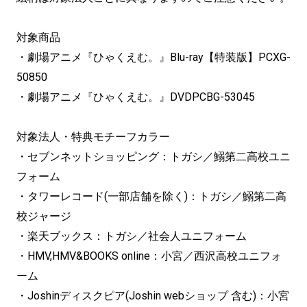
対象商品
・劇場アニメ『ひゃくえむ。』Blu-ray【特装版】PCXG-
50850
・劇場アニメ『ひゃくえむ。』DVDPCBG-53045
対象法人・特典モチーフカラー
・セブンネットショッピング：トガシ／鰯第二高校ユニ
フォーム
・タワーレコード(一部店舗を除く)：トガシ／鰯第二高
校ジャージ
・楽天ブックス：トガシ／社会人ユニフォーム
・HMV,HMV&BOOKS online：小宮／西沢高校ユニフォ
ーム
・Joshinディスクピア(Joshin webショップ 含む)：小宮