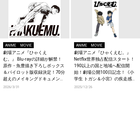
ANIME
MOVIE
ANIME
MOVIE
劇場アニメ『ひゃくえ
劇場アニメ『ひゃくえむ。』
む。』 Blu-rayの詳細が解禁！
Netflix世界独占配信スタート！
原作・魚豊描き下ろしボックス
190以上の国と地域へ配信開
＆パイロット版収録決定！70分
始！劇場公開100日記念！《小
超えのメイキングドキュメンタ
学生 トガシ＆小宮》の疾走感あ
リーも収録！
ふれるイラストが到着！
2026/3/31
2025/12/26