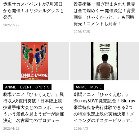
赤坂サカスイベントが7月30日
景美術展 ー研ぎ澄まされた世界
から開催！オリジナルグッズも
は全て煌めくー 開催決定！背景
発売！
画集「ひゃくかっと。」も同時
発売！コメントも到着！
2026/7/29
2026/5/25
ANIME
EVENT
SPORTS
ANIME
MOVIE
劇場アニメ『ひゃくえむ。』興
劇場アニメ『ひゃくえむ。』
行収入8億円突破！日本陸上競
Blu-ray&DVD発売記念！ Blu-ray
技選手権大会とのコラボ、ーそ
豪華特典を先行体験できる2つ
ういう景色を見ようぜーが開催
の特別限定上映の実施決定！メ
決定！名古屋でのプロデューサ
イキングのポスタービジュアル
ーティーチインも開催！
＆予告編、場面写真解禁！
2026/4/28
2026/4/3