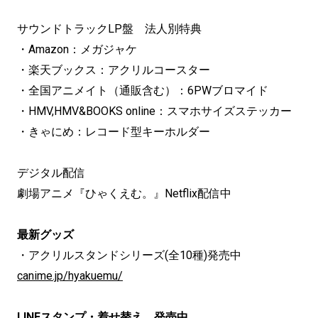
サウンドトラックLP盤 法人別特典
・Amazon：メガジャケ
・楽天ブックス：アクリルコースター
・全国アニメイト（通販含む）：6PWブロマイド
・HMV,HMV&BOOKS online：スマホサイズステッカー
・きゃにめ：レコード型キーホルダー
デジタル配信
劇場アニメ『ひゃくえむ。』Netflix配信中
最新グッズ
・アクリルスタンドシリーズ(全10種)発売中
canime.jp/hyakuemu/
LINEスタンプ・着せ替え 発売中