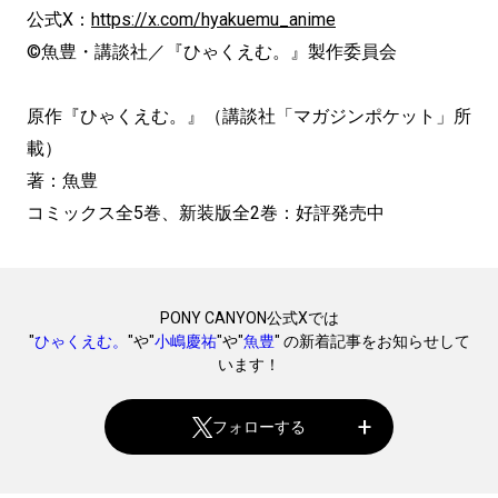
公式X：
https://x.com/hyakuemu_anime
©魚豊・講談社／『ひゃくえむ。』製作委員会
原作『ひゃくえむ。』（講談社「マガジンポケット」所
載）
著：魚豊
コミックス全5巻、新装版全2巻：好評発売中
PONY CANYON公式Xでは
"
ひゃくえむ。
"や"
小嶋慶祐
"や"
魚豊
" の新着記事をお知らせして
います！
フォローする