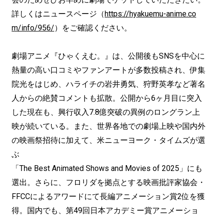
詳しくはニュースページ（
https://hyakuemu-anime.co
m/info/956/
）をご確認ください。
劇場アニメ『ひゃくえむ。』は、公開後もSNSを中心に
熱量の高い口コミやファンアートが多数投稿され、伊集
院光をはじめ、ハライチの岩井勇気、狩野英孝など著名
人からの絶賛コメントも拡散。公開から6ヶ月目に突入
した現在も、興行収入7.8億突破の異例のロングラン上
映が続いている。また、世界各地での劇場上映や国内外
の映画祭招待に加えて、米ニューヨーク・タイムズが選
ぶ
「The Best Animated Shows and Movies of 2025」にも
選出。さらに、フロリダを拠点とする映画批評家協会・
FFCCによるアワードにて長編アニメーション賞2位を獲
得。国内でも、第49回日本アカデミー賞アニメーショ