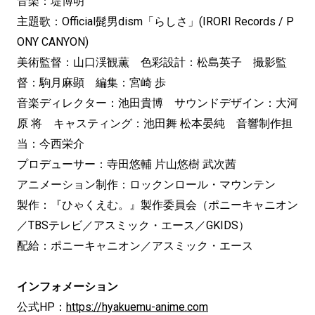
音楽：堤博明
主題歌：Official髭男dism「らしさ」(IRORI Records / P
ONY CANYON)
美術監督：山口渓観薫 色彩設計：松島英子 撮影監
督：駒月麻顕 編集：宮崎 歩
音楽ディレクター：池田貴博 サウンドデザイン：大河
原 将 キャスティング：池田舞 松本晏純 音響制作担
当：今西栄介
プロデューサー：寺田悠輔 片山悠樹 武次茜
アニメーション制作：ロックンロール・マウンテン
製作：『ひゃくえむ。』製作委員会（ポニーキャニオン
／TBSテレビ／アスミック・エース／GKIDS）
配給：ポニーキャニオン／アスミック・エース
インフォメーション
公式HP：
https://hyakuemu-anime.com