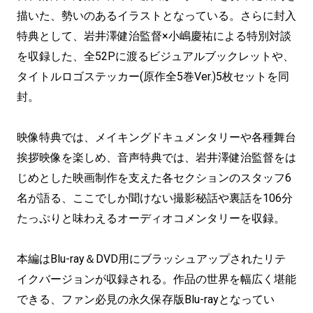
描いた、勢いのあるイラストとなっている。さらに封入
特典として、岩井澤健治監督×小嶋慶祐による特別対談
を収録した、全52Pに渡るビジュアルブックレットや、
タイトルロゴステッカー(原作全5巻Ver.)5枚セットを同
封。
映像特典では、メイキングドキュメンタリーや各種舞台
挨拶映像を楽しめ、音声特典では、岩井澤健治監督をは
じめとした映画制作を支えた各セクションのスタッフ6
名が語る、ここでしか聞けない撮影秘話や裏話を106分
たっぷりと味わえるオーディオコメンタリーを収録。
本編はBlu-ray＆DVD用にブラッシュアップされたリテ
イクバージョンが収録される。作品の世界を幅広く堪能
できる、ファン必見の永久保存版Blu-rayとなってい