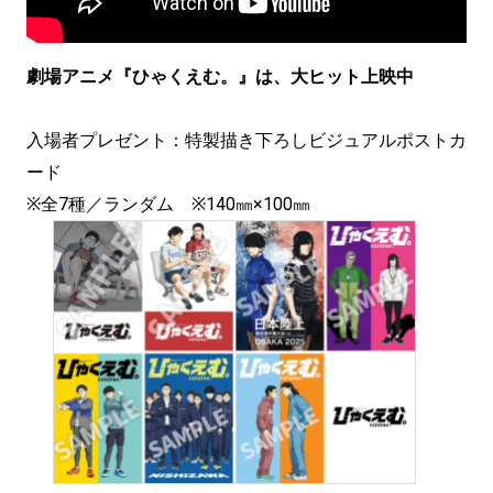
劇場アニメ『ひゃくえむ。』は、大ヒット上映中
入場者プレゼント：特製描き下ろしビジュアルポストカ
ード
※全7種／ランダム ※140㎜×100㎜