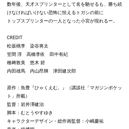
数年後、天才スプリンターとして名を馳せるも、勝ち続
けなければいけない恐怖に怯えるトガシの前に
トップスプリンターの一人となった小宮が現れるー。
CREDIT
松坂桃李 染谷将太
笠間 淳 高橋李依 田中有紀
種﨑敦美 悠木 碧
内田雄馬 内山昂輝 津田健次郎
原作：魚豊『ひゃくえむ。』（講談社「マガジンポケッ
ト」所載）
監督：岩井澤健治
脚本：むとうやすゆき
キャラクターデザイン・総作画監督：小嶋慶祐