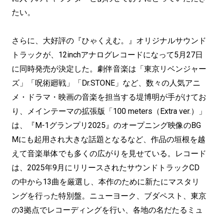
たい。
さらに、大好評の『ひゃくえむ。』オリジナルサウンド
トラックが、12inchアナログレコードになって5月27日
に同時発売が決定した。劇伴音楽は「東京リベンジャー
ズ」「呪術廻戦」「Dr.STONE」など、数々の人気アニ
メ・ドラマ・映画の音楽を担当する堤博明が手がけてお
り、メインテーマの拡張版「100 meters（Extra ver.）」
は、『M-1グランプリ2025』のオープニング映像のBG
Mにも起用され大きな話題となるなど、作品の垣根を越
えて音楽単体でも多くの広がりを見せている。レコード
は、2025年9月にリリースされたサウンドトラックCD
の中から13曲を厳選し、本作のために新たにマスタリ
ングを行った特別盤。ニューヨーク、ブダペスト、東京
の3拠点でレコーディングを行い、各地の名だたるミュ