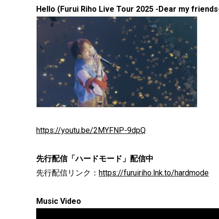
Hello (Furui Riho Live Tour 2025 -Dear my friends
https://youtu.be/2MYFNP-9dpQ
先行配信「ハードモード」配信中
先行配信リンク：
https://furuiriho.lnk.to/hardmode
Music Video