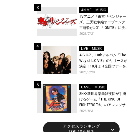
始！
ANIME
MUSIC
TVアニメ『東京リベンジャー
ズ』三天戦争編オープニング
主題歌がJO1「IGNITE」に決
定！メンバー全員から喜びと
2026/7/21
作品への想いあふれるコメン
トが到着！9月に東京・大阪で
LIVE
MUSIC
先行上映会を開催！
A.B.C-Z、10thアルバム『The
Way of L.O.V-E』のリリースが
決定！10月より全国ツアーを
開催！
2026/7/29
GAME
MUSIC
SNK/新世界楽曲雑技団が手掛
けるゲーム『THE KING OF
FIGHTERS ’96』のアレンジサ
ウンドトラックが配信開始！
2026/8/3
アクセスランキング
TOP 10を見る