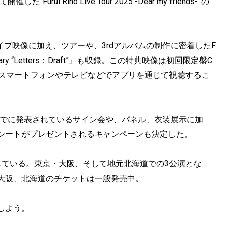
“Furui Riho Live Tour 2025 -Dear my friends-”の
ライブ映像に加え、ツアーや、3rdアルバムの制作に密着したF
ary “Letters：Draft”』も収録。この特典映像は初回限定盤C
使い、スマートフォンやテレビなどでアプリを通じて視聴するこ
すでに発表されているサイン会や、パネル、衣装展示に加
シートがプレゼントされるキャンペーンも決定した。
している。東京・大阪、そして地元北海道での3公演とな
大阪、北海道のチケットは一般発売中。
しよう。