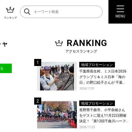
MENU
ランキング
RANKING
キャ
アクセスランキング
地域プロモーション
送る
千葉県長生村、ミス日本2026
グランプリ＆ミス日本「海の
日」の野口絵子さんが 千葉県
唯一の村・長生村で地引網を
2026/7/31
体験！
地域プロモーション
長野県千曲市、小平奈緒さん
をゲストに迎え11月22日開催
決定！「第12回千曲川ハーフ
マラソン」エントリー受付開
2026/7/23