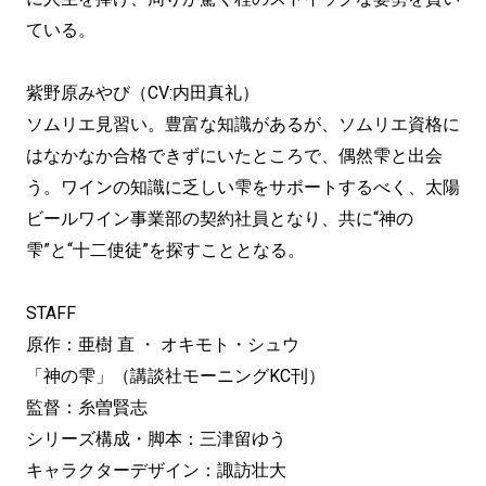
ている。
紫野原みやび（CV:内田真礼）
ソムリエ見習い。豊富な知識があるが、ソムリエ資格に
はなかなか合格できずにいたところで、偶然雫と出会
う。ワインの知識に乏しい雫をサポートするべく、太陽
ビールワイン事業部の契約社員となり、共に“神の
雫”と“十二使徒”を探すこととなる。
STAFF
原作：亜樹 直 ・ オキモト・シュウ
「神の雫」（講談社モーニングKC刊）
監督：糸曽賢志
シリーズ構成・脚本：三津留ゆう
キャラクターデザイン：諏訪壮大