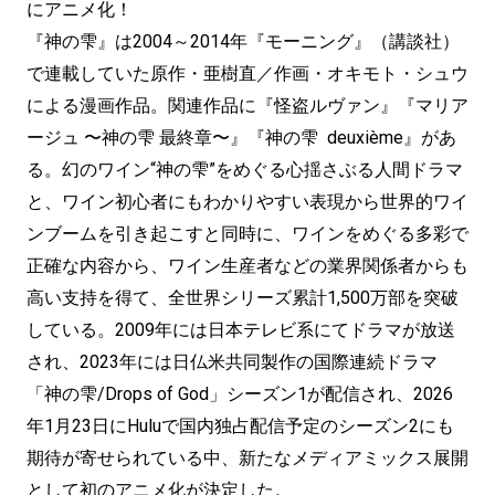
にアニメ化！
『神の雫』は2004～2014年『モーニング』（講談社）
で連載していた原作・亜樹直／作画・オキモト・シュウ
による漫画作品。関連作品に『怪盗ルヴァン』『マリア
ージュ 〜神の雫 最終章〜』『神の雫 deuxième』があ
る。幻のワイン“神の雫”をめぐる心揺さぶる人間ドラマ
と、ワイン初心者にもわかりやすい表現から世界的ワイ
ンブームを引き起こすと同時に、ワインをめぐる多彩で
正確な内容から、ワイン生産者などの業界関係者からも
高い支持を得て、全世界シリーズ累計1,500万部を突破
している。2009年には日本テレビ系にてドラマが放送
され、2023年には日仏米共同製作の国際連続ドラマ
「神の雫/Drops of God」シーズン1が配信され、2026
年1月23日にHuluで国内独占配信予定のシーズン2にも
期待が寄せられている中、新たなメディアミックス展開
として初のアニメ化が決定した。