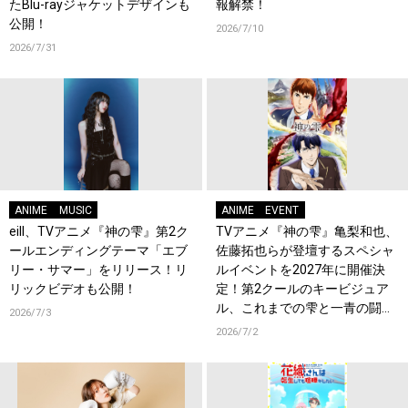
たBlu-rayジャケットデザインも
報解禁！
公開！
2026/7/10
2026/7/31
ANIME
MUSIC
ANIME
EVENT
eill、TVアニメ『神の雫』第2ク
TVアニメ『神の雫』亀梨和也、
ールエンディングテーマ「エブ
佐藤拓也らが登壇するスペシャ
リー・サマー」をリリース！リ
ルイベントを2027年に開催決
リックビデオも公開！
定！第2クールのキービジュア
ル、これまでの雫と一青の闘い
2026/7/3
を振り返る総集編も公開！
2026/7/2