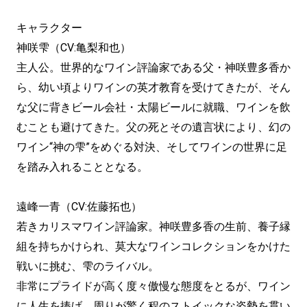
キャラクター
神咲雫（CV:亀梨和也）
主人公。世界的なワイン評論家である父・神咲豊多香か
ら、幼い頃よりワインの英才教育を受けてきたが、そん
な父に背きビール会社・太陽ビールに就職、ワインを飲
むことも避けてきた。父の死とその遺言状により、幻の
ワイン“神の雫”をめぐる対決、そしてワインの世界に足
を踏み入れることとなる。
遠峰一青（CV:佐藤拓也）
若きカリスマワイン評論家。神咲豊多香の生前、養子縁
組を持ちかけられ、莫大なワインコレクションをかけた
戦いに挑む、雫のライバル。
非常にプライドが高く度々傲慢な態度をとるが、ワイン
に人生を捧げ、周りが驚く程のストイックな姿勢を貫い