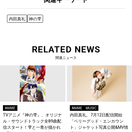
内田真礼
神の雫
RELATED NEWS
関連ニュース
ANIME
ANIME
MUSIC
TVアニメ『神の雫』、オリジナ
内田真礼、7月12日配信開始
ル・サウンドトラック全89曲配
「ベリーグッド・エンカウン
信スタート！雫と一青が描かれ
ト」ジャケット写真公開&MV情