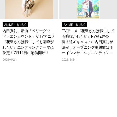
ANIME
MUSIC
ANIME
MUSIC
内田真礼、新曲「ベリーグッ
TVアニメ『花織さんは転生して
ド・エンカウント」がTVアニメ
も喧嘩がしたい』PV第2弾公
『花織さんは転生しても喧嘩が
開！追加キャストに内田真礼が
したい』エンディングテーマに
決定！オープニング主題歌はオ
決定！7月12日に配信開始！
ーイシマサヨシ、エンディング
主題歌は内田真礼が担当！
2026/6/24
2026/6/24