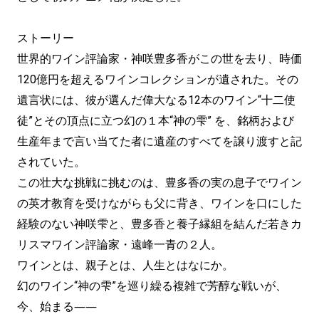
ストーリー
世界的ワイン評論家・神咲豊多香がこの世を去り、時価
120億円を超えるワインコレクションが遺された。その
遺言状には、彼が選んだ偉大なる12本のワイン“十二使
徒”とその頂点に立つ幻の１本“神の雫” を、銘柄および
生産年まで言い当てた者に遺産のすべてを譲り渡すと記
されていた。
この壮大な挑戦に挑むのは、豊多香の実の息子でワイン
の英才教育を受けながらも父に背き、ワインを口にした
経験のない神咲雫と、豊多香と養子縁組を結んだ若きカ
リスマワイン評論家・遠峰一青の２人。
ワインとは、親子とは、人生とはなにか。
幻のワイン“神の雫”を巡り繰る複雑で芳醇な戦いが、
今、始まる――