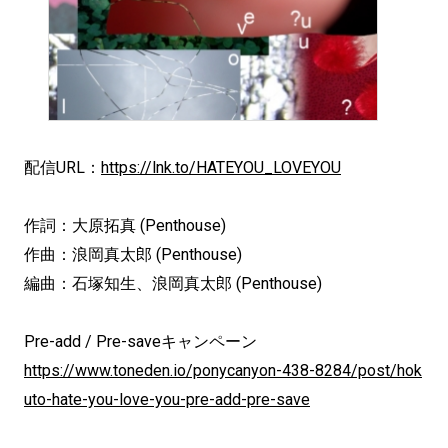
配信URL：
https://lnk.to/HATEYOU_LOVEYOU
作詞：大原拓真 (Penthouse)
作曲：浪岡真太郎 (Penthouse)
編曲：石塚知生、浪岡真太郎 (Penthouse)
Pre-add / Pre-saveキャンペーン
https://www.toneden.io/ponycanyon-438-8284/post/hok
uto-hate-you-love-you-pre-add-pre-save