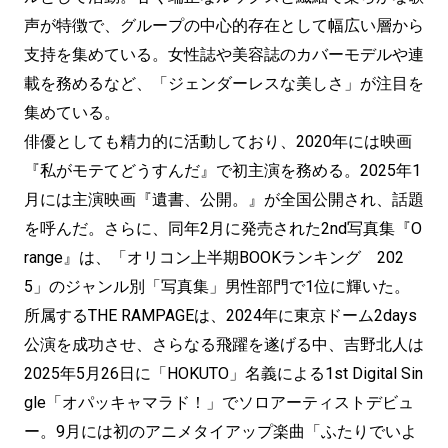
声が特徴で、グループの中心的存在として幅広い層から
支持を集めている。女性誌や美容誌のカバーモデルや連
載を務めるなど、「ジェンダーレスな美しさ」が注目を
集めている。
俳優としても精力的に活動しており、2020年には映画
『私がモテてどうすんだ』で初主演を務める。2025年1
月には主演映画『遺書、公開。』が全国公開され、話題
を呼んだ。さらに、同年2月に発売された2nd写真集『O
range』は、「オリコン上半期BOOKランキング 202
5」のジャンル別「写真集」男性部門で1位に輝いた。
所属するTHE RAMPAGEは、2024年に東京ドーム2days
公演を成功させ、さらなる飛躍を遂げる中、吉野北人は
2025年5月26日に「HOKUTO」名義による1st Digital Sin
gle「オパッキャマラド！」でソロアーティストデビュ
ー。9月には初のアニメタイアップ楽曲「ふたりでいよ