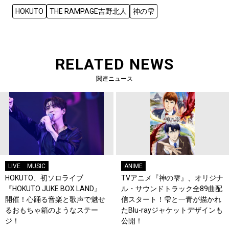
HOKUTO
THE RAMPAGE吉野北人
神の雫
RELATED NEWS
関連ニュース
LIVE
MUSIC
ANIME
HOKUTO、初ソロライブ
TVアニメ『神の雫』、オリジナ
『HOKUTO JUKE BOX LAND』
ル・サウンドトラック全89曲配
開催！心踊る音楽と歌声で魅せ
信スタート！雫と一青が描かれ
るおもちゃ箱のようなステー
たBlu-rayジャケットデザインも
ジ！
公開！