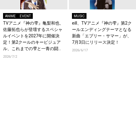
ANIME
EVENT
MUSIC
TVアニメ『神の雫』亀梨和也、
eill、TVアニメ『神の雫』第2ク
佐藤拓也らが登壇するスペシャ
ールエンディングテーマとなる
ルイベントを2027年に開催決
新曲「エブリー・サマー」が、
定！第2クールのキービジュア
7月3日にリリース決定！
ル、これまでの雫と一青の闘い
2026/6/17
を振り返る総集編も公開！
2026/7/2