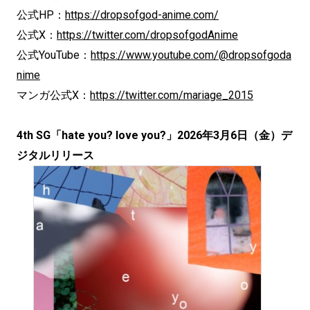
公式HP：
https://dropsofgod-anime.com/
公式X：
https://twitter.com/dropsofgodAnime
公式YouTube：
https://www.youtube.com/@dropsofgoda
nime
マンガ公式X：
https://twitter.com/mariage_2015
4th SG「hate you? love you?」2026年3月6日（金）デ
ジタルリリース