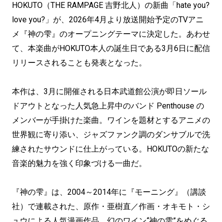
HOKUTO（THE RAMPAGE 吉野北人）の新曲「hate you?
love you?」が、2026年4月より放送開始予定のTVアニ
メ『神の雫』のオープニングテーマに決定した。あわせ
て、本楽曲がHOKUTO本人の誕生日である3月6日に配信
リリースされることも発表となった。
本作は、3月に開催される日本武道館公演が即日ソール
ドアウトとなった人気急上昇中のバンド Penthouse の
メンバーが手掛けた楽曲。ワインを題材とするアニメの
世界観に寄り添い、ジャズファンク調のダンサブルで洗
練されたサウンドに仕上がっている。HOKUTOの新たな
音楽的魅力を強く印象づける一曲だ。
『神の雫』は、2004～2014年に『モーニング』（講談
社）で連載された、原作・亜樹直／作画・オキモト・シ
ュウによる人気漫画作品。幻のワイン“神の雫”をめぐる