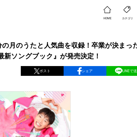
HOME
カテゴリ
分の月のうたと人気曲を収録！卒業が決まっ
最新ソングブック』が発売決定！
ポスト
シェア
LINEで