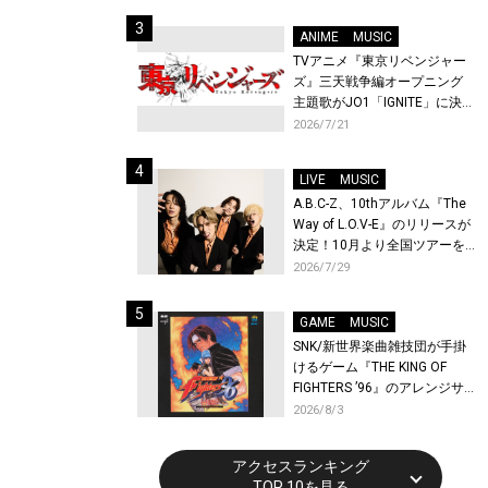
始！
ANIME
MUSIC
TVアニメ『東京リベンジャー
ズ』三天戦争編オープニング
主題歌がJO1「IGNITE」に決
定！メンバー全員から喜びと
2026/7/21
作品への想いあふれるコメン
トが到着！9月に東京・大阪で
LIVE
MUSIC
先行上映会を開催！
A.B.C-Z、10thアルバム『The
Way of L.O.V-E』のリリースが
決定！10月より全国ツアーを
開催！
2026/7/29
GAME
MUSIC
SNK/新世界楽曲雑技団が手掛
けるゲーム『THE KING OF
FIGHTERS ’96』のアレンジサ
ウンドトラックが配信開始！
2026/8/3
アクセスランキング
TOP 10を見る