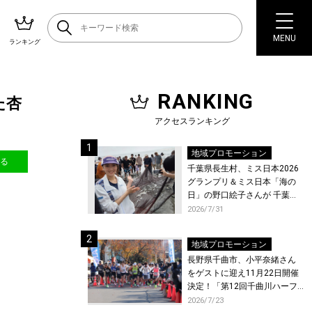
MENU
ランキング
RANKING
た杏
アクセスランキング
地域プロモーション
送る
千葉県長生村、ミス日本2026
グランプリ＆ミス日本「海の
日」の野口絵子さんが 千葉県
唯一の村・長生村で地引網を
2026/7/31
体験！
地域プロモーション
長野県千曲市、小平奈緒さん
をゲストに迎え11月22日開催
決定！「第12回千曲川ハーフ
マラソン」エントリー受付開
2026/7/23