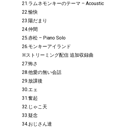
21.ラムネモンキーのテーマ – Acoustic
22.愉快
23.陽だまり
24.仲間
25.赤松 – Piano Solo
26.モンキーアイランド
※ストリーミング配信 追加収録曲
27.怖さ
28.他愛の無い会話
29.放課後
30.エェ
31.奮起
32.じゃこ天
33.疑念
34.おじさん達