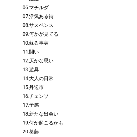
06.マチルダ
07.活気ある街
08.サスペンス
09.何かが見てる
10.蘇る事実
11.闘い
12.仄かな思い
13.遊具
14.大人の日常
15.丹辺市
16.チェンソー
17.予感
18.新たな出会い
19.何か起こるかも
20.葛藤