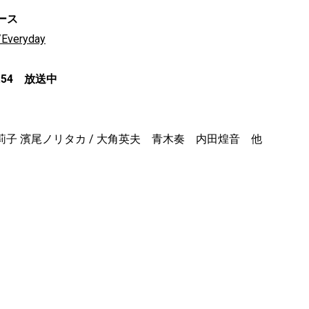
リース
o/Everyday
:54 放送中
莉子 濱尾ノリタカ / 大角英夫 青木奏 内田煌音 他