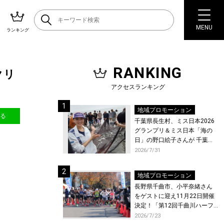
MENU
ランキング
RANKING
クリ
アクセスランキング
地域プロモーション
送る
千葉県長生村、ミス日本2026
グランプリ＆ミス日本「海の
日」の野口絵子さんが 千葉県
唯一の村・長生村で地引網を
2026/7/31
体験！
地域プロモーション
長野県千曲市、小平奈緒さん
をゲストに迎え11月22日開催
決定！「第12回千曲川ハーフ
マラソン」エントリー受付開
2026/7/23