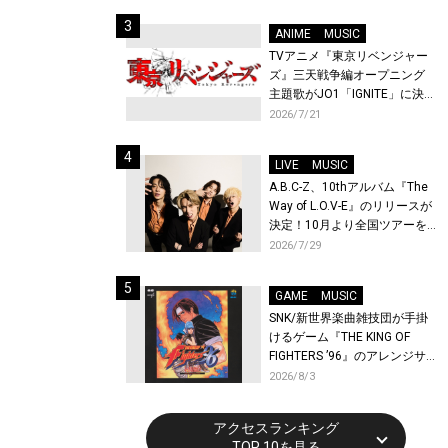
始！
ANIME
MUSIC
TVアニメ『東京リベンジャー
ズ』三天戦争編オープニング
主題歌がJO1「IGNITE」に決
定！メンバー全員から喜びと
2026/7/21
作品への想いあふれるコメン
トが到着！9月に東京・大阪で
LIVE
MUSIC
先行上映会を開催！
A.B.C-Z、10thアルバム『The
Way of L.O.V-E』のリリースが
決定！10月より全国ツアーを
開催！
2026/7/29
GAME
MUSIC
SNK/新世界楽曲雑技団が手掛
けるゲーム『THE KING OF
FIGHTERS ’96』のアレンジサ
ウンドトラックが配信開始！
2026/8/3
アクセスランキング
TOP 10を見る