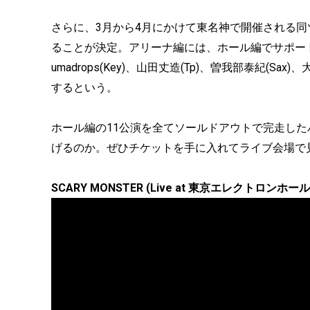
さらに、3月から4月にかけて東名神で開催される同
ることが決定。アリーナ編には、ホール編でサポートキー
umadrops(Key)、山田丈造(Tp)、曽我部泰紀(S
するという。
ホール編の11公演を全てソールドアウトで完走し
げるのか。ぜひチケットを手に入れてライブ会場で
SCARY MONSTER (Live at 東京エレクトロンホール宮城