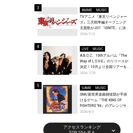
始！
ANIME
MUSIC
TVアニメ『東京リベンジャー
ズ』三天戦争編オープニング
主題歌がJO1「IGNITE」に決
定！メンバー全員から喜びと
2026/7/21
作品への想いあふれるコメン
トが到着！9月に東京・大阪で
LIVE
MUSIC
先行上映会を開催！
A.B.C-Z、10thアルバム『The
Way of L.O.V-E』のリリースが
決定！10月より全国ツアーを
開催！
2026/7/29
GAME
MUSIC
SNK/新世界楽曲雑技団が手掛
けるゲーム『THE KING OF
FIGHTERS ’96』のアレンジサ
ウンドトラックが配信開始！
2026/8/3
アクセスランキング
TOP 10を見る