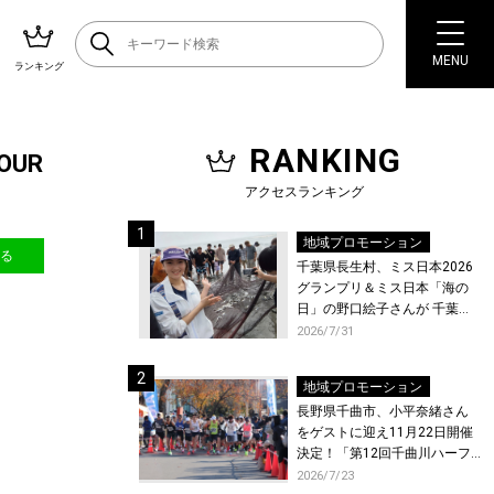
MENU
ランキング
RANKING
OUR
アクセスランキング
地域プロモーション
送る
千葉県長生村、ミス日本2026
グランプリ＆ミス日本「海の
日」の野口絵子さんが 千葉県
唯一の村・長生村で地引網を
2026/7/31
体験！
地域プロモーション
長野県千曲市、小平奈緒さん
をゲストに迎え11月22日開催
決定！「第12回千曲川ハーフ
マラソン」エントリー受付開
2026/7/23