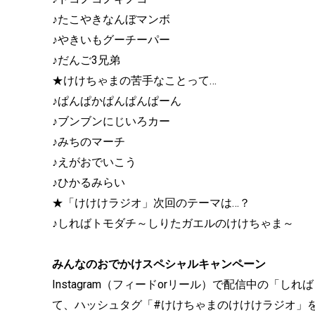
♪たこやきなんぼマンボ
♪やきいもグーチーパー
♪だんご3兄弟
★けけちゃまの苦手なことって…
♪ぱんぱかぱんぱんぱーん
♪ブンブンにじいろカー
♪みちのマーチ
♪えがおでいこう
♪ひかるみらい
★「けけけラジオ」次回のテーマは…？
♪しればトモダチ～しりたガエルのけけちゃま～
みんなのおでかけスペシャルキャンペーン
Instagram（フィードorリール）で配信中の「
て、ハッシュタグ「#けけちゃまのけけけラジオ」