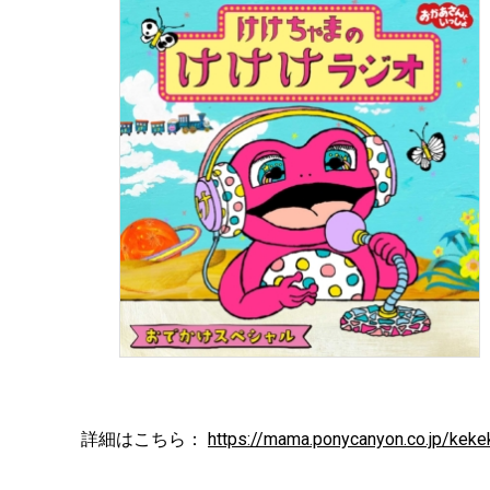
詳細はこちら：
https://mama.ponycanyon.co.jp/keke