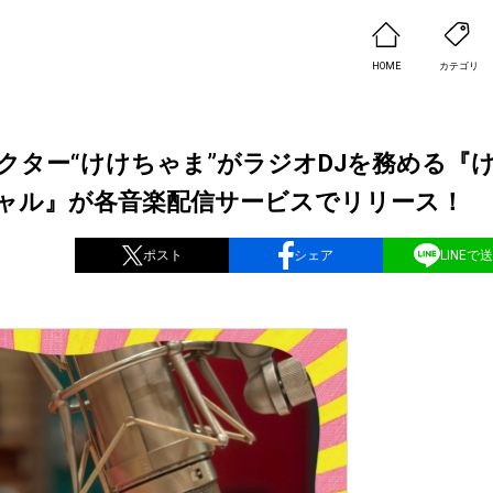
HOME
カテゴリ
ター“けけちゃま”がラジオDJを務める『
ャル』が各音楽配信サービスでリリース！
ポスト
シェア
LINEで