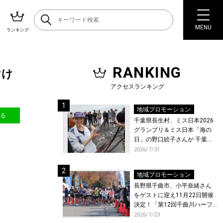
MENU
ランキング
RANKING
けけ
アクセスランキング
地域プロモーション
送る
千葉県長生村、ミス日本2026
グランプリ＆ミス日本「海の
日」の野口絵子さんが 千葉県
唯一の村・長生村で地引網を
2026/7/31
体験！
地域プロモーション
長野県千曲市、小平奈緒さん
をゲストに迎え11月22日開催
決定！「第12回千曲川ハーフ
マラソン」エントリー受付開
2026/7/23