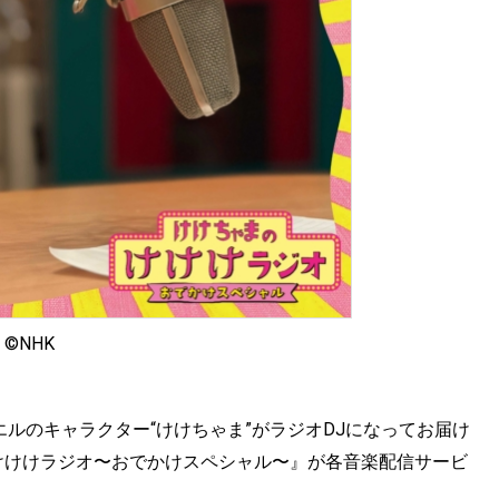
©︎NHK
エルのキャラクター“けけちゃま”がラジオDJになってお届け
けけけラジオ〜おでかけスペシャル〜』が各音楽配信サービ