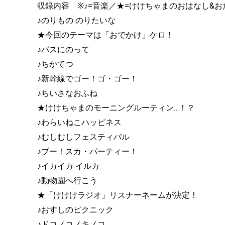
収録内容 ※♪=音楽／★=けけちゃまのおはなし&
♪のりもの のりたいな
★今回のテーマは「おでかけ」ケロ！
♪バスにのって
♪ちかてつ
♪新幹線でゴー！ゴ・ゴー！
♪ちいさなおふね
★けけちゃまのモーニングルーティン…！？
♪わらいねこハッピネス
♪むしむしフェスティバル
♪ブー！スカ・パーティー！
♪イカイカ イルカ
♪動物園へ行こう
★「けけけラジオ」リスナーネームが決定！
♪おすしのピクニック
♪ドコノコノキノコ