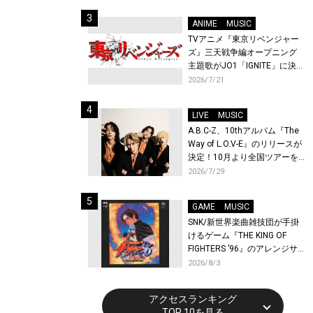
始！
ANIME
MUSIC
TVアニメ『東京リベンジャー
ズ』三天戦争編オープニング
主題歌がJO1「IGNITE」に決
定！メンバー全員から喜びと
2026/7/21
作品への想いあふれるコメン
トが到着！9月に東京・大阪で
LIVE
MUSIC
先行上映会を開催！
A.B.C-Z、10thアルバム『The
Way of L.O.V-E』のリリースが
決定！10月より全国ツアーを
開催！
2026/7/29
GAME
MUSIC
SNK/新世界楽曲雑技団が手掛
けるゲーム『THE KING OF
FIGHTERS ’96』のアレンジサ
ウンドトラックが配信開始！
2026/8/3
アクセスランキング
TOP 10を見る