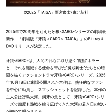
©2025「TAIGA」雨宮慶太/東北新社
2025年で20周年を迎えた牙狼<GARO>シリーズの劇場最
新作、「劇場版『牙狼＜GARO＞ TAIGA』」のBlu-ray＆
DVDリリースが決定した。
牙狼<GARO>は、人間の邪心に取り憑く”魔獣”ホラー
と、それを殲滅する使命を帯びた”魔戒騎士”たちとの暗
闘を描くアクションドラマ牙狼<GARO>シリーズ。2025
年10月18日に劇場公開された本作は、熱狂的なファン
を中心に動員し、スマッシュヒットを記録した。本作の
主人公は冴島大河。鋼牙の父として、牙狼<GARO>シリ
ーズで幾度も熱戦を繰り広げてきた大河の若き日の戦い
が初めて明かされる。