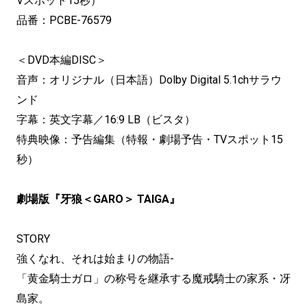
Vスポット15秒）
品番：PCBE-76579
＜DVD本編DISC＞
音声：オリジナル（日本語）Dolby Digital 5.1chサラウ
ンド
字幕：英文字幕／16:9 LB（ビスタ）
特典映像：予告編集（特報・劇場予告・TVスポット15
秒）
劇場版『牙狼＜GARO＞ TAIGA』
STORY
強くなれ、それは始まりの物語-
「黄金騎士ガロ」の称号を継承する魔戒騎士の家系・冴
島家。