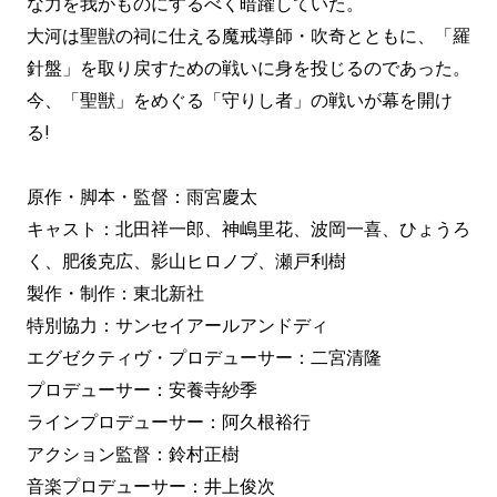
な力を我がものにするべく暗躍していた。
大河は聖獣の祠に仕える魔戒導師・吹奇とともに、「羅
針盤」を取り戻すための戦いに身を投じるのであった。
今、「聖獣」をめぐる「守りし者」の戦いが幕を開け
る!
原作・脚本・監督：雨宮慶太
キャスト：北田祥一郎、神嶋里花、波岡一喜、ひょうろ
く、肥後克広、影山ヒロノブ、瀬戸利樹
製作・制作：東北新社
特別協力：サンセイアールアンドディ
エグゼクティヴ・プロデューサー：二宮清隆
プロデューサー：安養寺紗季
ラインプロデューサー：阿久根裕行
アクション監督：鈴村正樹
音楽プロデューサー：井上俊次