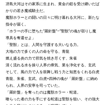
冴島大河はその家系に生まれ、黄金の鎧を受け継いだば
かりの若き魔戒騎士だ。
魔獣ホラーとの闘いの日々に明け暮れる大河に、新たな
指令が届く。
「ホラーの手に堕ちた”羅針盤”–”聖獣”の魂が宿りし魔
導具を奪還せよ」
「聖獣」とは、人間を守護する大いなる力。
大地の力で多くの人の命を守る、青龍
燃え盛る炎の力で邪気を焼き尽くす、朱雀
清く流れる水を操り人界の瘴気、業を浄化する、玄武
そして、風の力で人を鼓舞し戦う力と知恵をくれる白虎
青龍、朱雀、玄武、白虎=四神の魂が「羅針盤」に納め
られ、人界の安寧を司っていた。
「羅針盤」を奪ったのは魔獣ホラー・蛇道。
喰らった者の力を手にする蛇道は聖獣を狙い、その強大