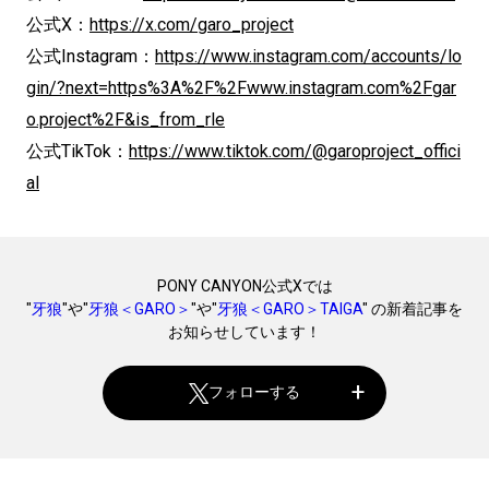
公式X：
https://x.com/garo_project
公式Instagram：
https://www.instagram.com/accounts/lo
gin/?next=https%3A%2F%2Fwww.instagram.com%2Fgar
o.project%2F&is_from_rle
公式TikTok：
https://www.tiktok.com/@garoproject_offici
al
PONY CANYON公式Xでは
"
牙狼
"や"
牙狼＜GARO＞
"や"
牙狼＜GARO＞TAIGA
" の新着記事を
お知らせしています！
フォローする