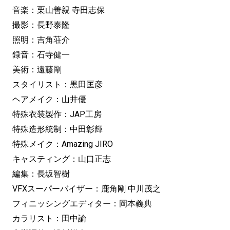
音楽：栗山善親 寺田志保
撮影：長野泰隆
照明：吉角荘介
録音：石寺健一
美術：遠藤剛
スタイリスト：黒田匡彦
ヘアメイク：山井優
特殊衣装製作：JAP工房
特殊造形統制：中田彰輝
特殊メイク：Amazing JIRO
キャスティング：山口正志
編集：長坂智樹
VFXスーパーバイザー：鹿角剛 中川茂之
フィニッシングエディター：岡本義典
カラリスト：田中諭