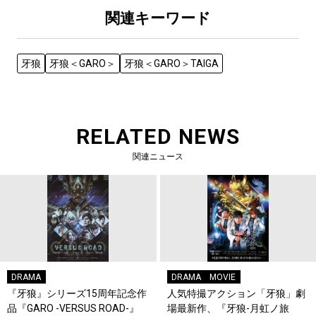
関連キーワード
牙狼
牙狼＜GARO＞
牙狼＜GARO＞TAIGA
RELATED NEWS
関連ニュース
DRAMA
DRAMA
MOVIE
『牙狼
』シリーズ15周年記念作
人気特撮アクション「牙狼
」劇
品『GARO -VERSUS ROAD-』
場最新作、『牙狼
-月虹ノ旅