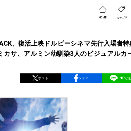
HOME
カテゴリ
ATTACK、復活上映ドルビーシネマ先行入場者特
ミカサ、アルミン幼馴染3人のビジュアルカ
ポスト
シェア
LINEで