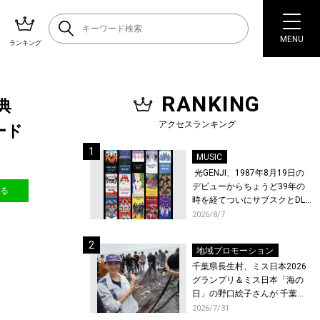
MENU
ランキング
RANKING
典
アクセスランキング
ード
MUSIC
光GENJI、1987年8月19日の
デビューからちょうど39年の
送る
時を経てついにサブスクとDL
配信が解禁！
2026/8/7
地域プロモーション
千葉県長生村、ミス日本2026
グランプリ＆ミス日本「海の
日」の野口絵子さんが 千葉県
唯一の村・長生村で地引網を
2026/7/31