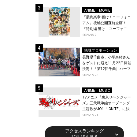
体験！
ANIME
MOVIE
『最終楽章 響け！ユーフォニ
アム』後編公開直前企画！
『特別編 響け！ユーフォニア
ム〜アンサンブルコンテス
2026/8/7
ト〜』と『最終楽章 響け！ユ
ーフォニアム』前編の一挙上
地域プロモーション
映が決定！
長野県千曲市、小平奈緒さん
をゲストに迎え11月22日開催
決定！「第12回千曲川ハーフ
マラソン」エントリー受付開
2026/7/23
始！
ANIME
MUSIC
TVアニメ『東京リベンジャー
ズ』三天戦争編オープニング
主題歌がJO1「IGNITE」に決
定！メンバー全員から喜びと
2026/7/21
作品への想いあふれるコメン
トが到着！9月に東京・大阪で
アクセスランキング
先行上映会を開催！
TOP 10を見る