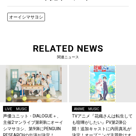
オーイシマサヨシ
RELATED NEWS
関連ニュース
LIVE
MUSIC
ANIME
MUSIC
声優ユニット・DIALOGUE＋、
TVアニメ『花織さんは転生して
主催2マンライブ第8弾にオーイ
も喧嘩がしたい』PV第2弾公
シマサヨシ、第9弾にPENGUIN
開！追加キャストに内田真礼が
RESEARCHの出演が決定！
決定！オープニング主題歌はオ