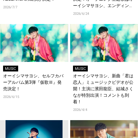
ーイシマサヨシ、エンディング
2026/7/7
主題歌は内田真礼が担当！
2026/6/24
MUSIC
MUSIC
オーイシマサヨシ、セルフカバ
オーイシマサヨシ、新曲「君は
ーアルバム第3弾『仮歌Ⅲ』発
恋人」ミュージックビデオが公
売決定！
開！主演に濱田龍臣、結城さく
なが特別出演！コメントも到
2026/6/15
着！
2026/4/4