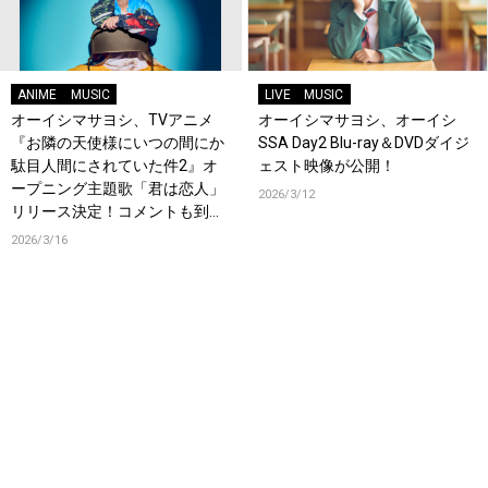
ANIME
MUSIC
LIVE
MUSIC
オーイシマサヨシ、TVアニメ
オーイシマサヨシ、オーイシ
『お隣の天使様にいつの間にか
SSA Day2 Blu-ray＆DVDダイジ
駄目人間にされていた件2』オ
ェスト映像が公開！
ープニング主題歌「君は恋人」
2026/3/12
リリース決定！コメントも到
着！
2026/3/16