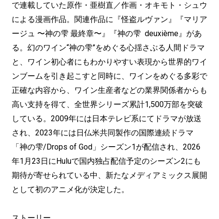
で連載していた原作・亜樹直／作画・オキモト・シュウ
による漫画作品。関連作品に『怪盗ルヴァン』『マリア
ージュ 〜神の雫 最終章〜』『神の雫 deuxième』があ
る。幻のワイン“神の雫”をめぐる心揺さぶる人間ドラマ
と、ワイン初心者にもわかりやすい表現から世界的ワイ
ンブームを引き起こすと同時に、ワインをめぐる多彩で
正確な内容から、ワイン生産者などの業界関係者からも
高い支持を得て、全世界シリーズ累計1,500万部を突破
している。2009年には日本テレビ系にてドラマが放送
され、2023年には日仏米共同製作の国際連続ドラマ
「神の雫/Drops of God」シーズン1が配信され、2026
年1月23日にHuluで国内独占配信予定のシーズン2にも
期待が寄せられている中、新たなメディアミックス展開
として初のアニメ化が決定した。
ストーリー