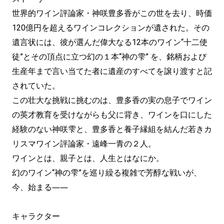
世界的ワイン評論家・神咲豊多香がこの世を去り、時価
120億円を超えるワインコレクションが遺された。その
遺言状には、彼が選んだ偉大なる12本のワイン“十二使
徒”とその頂点に立つ幻の１本“神の雫” を、銘柄および
生産年まで言い当てた者に遺産のすべてを譲り渡すと記
されていた。
この壮大な挑戦に挑むのは、豊多香の実の息子でワイン
の英才教育を受けながらも父に背き、ワインを口にした
経験のない神咲雫と、豊多香と養子縁組を結んだ若きカ
リスマワイン評論家・遠峰一青の２人。
ワインとは、親子とは、人生とはなにか。
幻のワイン“神の雫”を巡り繰る複雑で芳醇な戦いが、
今、始まる――
キャラクター