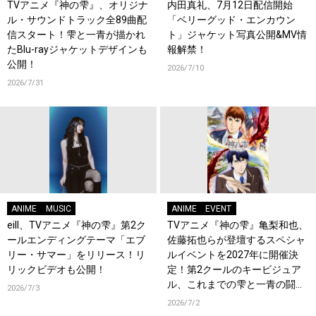
TVアニメ『神の雫』、オリジナ
内田真礼、7月12日配信開始
ル・サウンドトラック全89曲配
「ベリーグッド・エンカウン
信スタート！雫と一青が描かれ
ト」ジャケット写真公開&MV情
たBlu-rayジャケットデザインも
報解禁！
公開！
2026/7/10
2026/7/31
ANIME
MUSIC
ANIME
EVENT
eill、TVアニメ『神の雫』第2ク
TVアニメ『神の雫』亀梨和也、
ールエンディングテーマ「エブ
佐藤拓也らが登壇するスペシャ
リー・サマー」をリリース！リ
ルイベントを2027年に開催決
リックビデオも公開！
定！第2クールのキービジュア
ル、これまでの雫と一青の闘い
2026/7/3
を振り返る総集編も公開！
2026/7/2