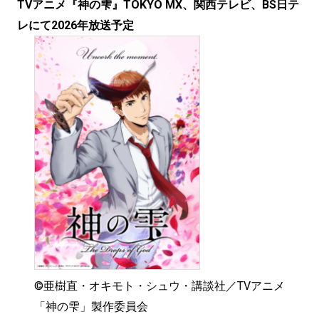
TVアニメ『神の雫』TOKYO MX、関西テレビ、BS日テ
レにて2026年放送予定
©亜樹直・オキモト・シュウ・講談社／TVアニメ
「神の雫」製作委員会