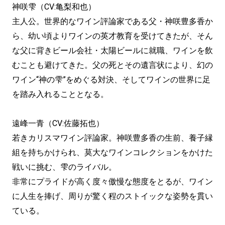
神咲雫（CV:亀梨和也）
主人公。世界的なワイン評論家である父・神咲豊多香か
ら、幼い頃よりワインの英才教育を受けてきたが、そん
な父に背きビール会社・太陽ビールに就職、ワインを飲
むことも避けてきた。父の死とその遺言状により、幻の
ワイン“神の雫”をめぐる対決、そしてワインの世界に足
を踏み入れることとなる。
遠峰一青（CV:佐藤拓也）
若きカリスマワイン評論家。神咲豊多香の生前、養子縁
組を持ちかけられ、莫大なワインコレクションをかけた
戦いに挑む、雫のライバル。
非常にプライドが高く度々傲慢な態度をとるが、ワイン
に人生を捧げ、周りが驚く程のストイックな姿勢を貫い
ている。