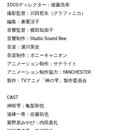
3DCGディレクター：後藤浩幸
撮影監督：川田哲矢（グラフィニカ）
編集：兼重涼子
音響監督：横田知加子
音響制作：Studio Sound Bee
音楽：瀬川英史
音楽制作：ポニーキャニオン
アニメーション制作：サテライト
アニメーション制作協力：YANCHESTER
製作：TVアニメ「神の雫」製作委員会
CAST
神咲雫：亀梨和也
遠峰一青：佐藤拓也
紫野原みやび：内田真礼