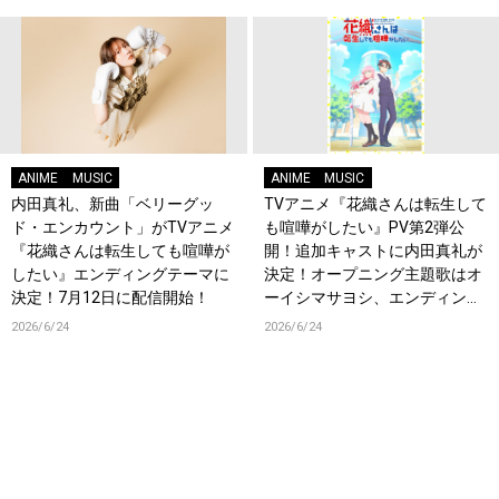
ANIME
MUSIC
ANIME
MUSIC
内田真礼、新曲「ベリーグッ
TVアニメ『花織さんは転生して
ド・エンカウント」がTVアニメ
も喧嘩がしたい』PV第2弾公
『花織さんは転生しても喧嘩が
開！追加キャストに内田真礼が
したい』エンディングテーマに
決定！オープニング主題歌はオ
決定！7月12日に配信開始！
ーイシマサヨシ、エンディング
主題歌は内田真礼が担当！
2026/6/24
2026/6/24