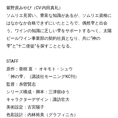
紫野原みやび（CV:内田真礼）
ソムリエ見習い。豊富な知識があるが、ソムリエ資格に
はなかなか合格できずにいたところで、偶然雫と出会
う。ワインの知識に乏しい雫をサポートするべく、太陽
ビールワイン事業部の契約社員となり、共に“神の
雫”と“十二使徒”を探すこととなる。
STAFF
原作：亜樹 直 ・ オキモト・シュウ
「神の雫」（講談社モーニングKC刊）
監督：糸曽賢志
シリーズ構成・脚本：三津留ゆう
キャラクターデザイン：諏訪壮大
美術設定：古宮陽子
色彩設計：内林裕美（グラフィニカ）