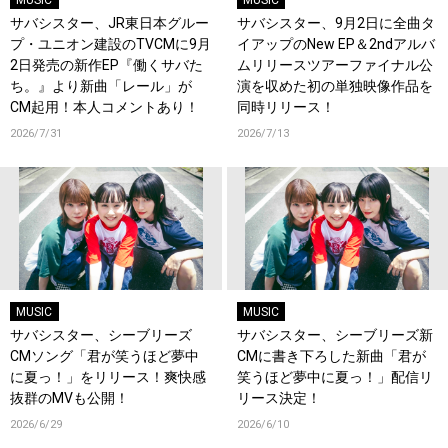
MUSIC
MUSIC
サバシスター、JR東日本グルー
サバシスター、9月2日に全曲タ
プ・ユニオン建設のTVCMに9月
イアップのNew EP＆2ndアルバ
2日発売の新作EP『働くサバた
ムリリースツアーファイナル公
ち。』より新曲「レール」が
演を収めた初の単独映像作品を
CM起用！本人コメントあり！
同時リリース！
2026/7/31
2026/7/13
MUSIC
MUSIC
サバシスター、シーブリーズ
サバシスター、シーブリーズ新
CMソング「君が笑うほど夢中
CMに書き下ろした新曲「君が
に夏っ！」をリリース！爽快感
笑うほど夢中に夏っ！」配信リ
抜群のMVも公開！
リース決定！
2026/6/29
2026/6/10