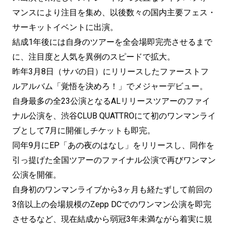
マンスにより注目を集め、以後数々の国内主要フェス・
サーキットイベントに出演。
結成1年後には自身のツアーを全会場即完売させるまで
に、注目度と人気を異例のスピードで拡大。
昨年3月8日（サバの日）にリリースしたファーストフ
ルアルバム「覚悟を決めろ！」でメジャーデビュー。
自身最多の全23公演となるALリリースツアーのファイ
ナル公演を、渋谷CLUB QUATTROにて初のワンマンライ
ブとして7月に開催しチケットも即完。
同年9月にEP「あの夜のはなし」をリリースし、同作を
引っ提げた全国ツアーのファイナル公演で再びワンマン
公演を開催。
自身初のワンマンライブから3ヶ月も経たずして前回の
3倍以上の会場規模のZepp DCでのワンマン公演を即完
させるなど、現在結成から弱冠3年未満ながら着実に規