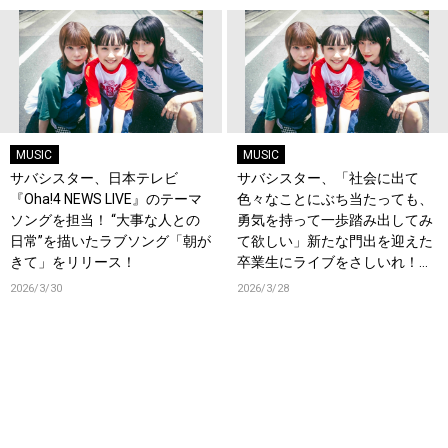
MUSIC
MUSIC
サバシスター、日本テレビ
サバシスター、「社会に出て
『Oha!4 NEWS LIVE』のテーマ
色々なことにぶち当たっても、
ソングを担当！ “大事な人との
勇気を持って一歩踏み出してみ
日常”を描いたラブソング「朝が
て欲しい」新たな門出を迎えた
きて」をリリース！
卒業生にライブをさしいれ！
CM書き下ろし曲「才能」を卒
2026/3/30
2026/3/28
業生と大合唱した森永製菓ｉｎ
ゼリー新CM公開！