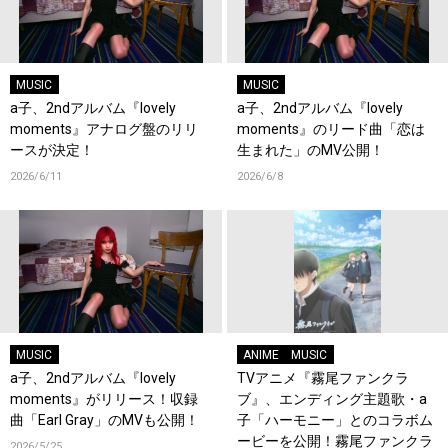
MUSIC
MUSIC
a子、2ndアルバム『lovely
a子、2ndアルバム『lovely
moments』アナログ盤のリリ
moments』のリード曲「恋は
ースが決定！
生まれた」のMV公開！
2026/6/11
2026/6/8
MUSIC
ANIME
MUSIC
a子、2ndアルバム『lovely
TVアニメ『霧尾ファンクラ
moments』がリリース！収録
ブ』、エンディング主題歌・a
曲「Earl Gray」のMVも公開！
子「ハーモニー」とのコラボム
ービーを公開！霧尾ファンクラ
2026/5/25