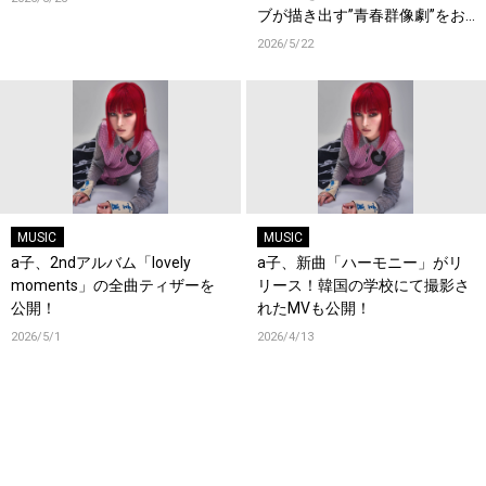
ブが描き出す”青春群像劇”をお
見逃しなく！
2026/5/22
MUSIC
MUSIC
a子、2ndアルバム「lovely
a子、新曲「ハーモニー」がリ
moments」の全曲ティザーを
リース！韓国の学校にて撮影さ
公開！
れたMVも公開！
2026/5/1
2026/4/13