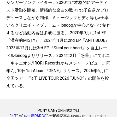
シンガーソングライター。2020年に本格的にアーティ
スト活動を開始。情緒的な楽曲の数々はa子自身がプロ
デュースしながら制作。ミュージックビデオ等もa子率
いるクリエイティブチーム・londogが中心となって制作
するなど活動内容は多岐に渡る。 2020年9月に1st EP
『潜在的MISTY』、2021年1月に2nd EP『ANTI BLUE』
2023年12月には3rd EP『Steal your heart』を自主レー
ベルlondogよりリリース。2024年2月「惑星」にてポニ
ーキャニオン/IRORI Recordsからメジャーデビュー。同
年7月10日1st Album『GENE』リリース。2026年6月に
全国ツアー「a子 LIVE TOUR 2026 “JUNO”」の開催を控
えている。
PONY CANYON公式Xでは
"
a子
"や"
名古屋PARCO
" の新着記事をお知らせしています！