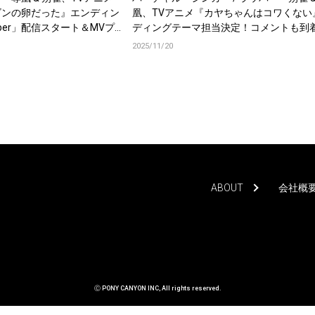
ゴンの卵だった』エンディン
凰、TVアニメ『カヤちゃんはコワくない
ipper」配信スタート＆MVプ
ディングテーマ担当決定！コメントも到
2025/11/20
ABOUT
会社概
Ⓒ PONY CANYON INC, All rights reserved.