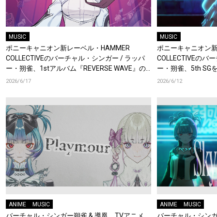
MUSIC
MUSIC
ポニーキャニオン新レーベル・HAMMER
ポニーキャニオン新
COLLECTIVEのバーチャル・シンガー / ラッパ
COLLECTIVEの
ー・朔雀、1stアルバム『REVERSE WAVE』の
ー・朔雀、5th S
リリースが決定！
2026/6/17
2026/6/12
ANIME
MUSIC
ANIME
MUSIC
バーチャル・シンガー朔雀 & 導凰、TVアニメ
バーチャル・シンガー