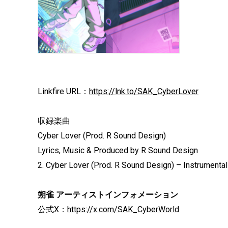
Linkfire URL：
https://lnk.to/SAK_CyberLover
収録楽曲
Cyber Lover (Prod. R Sound Design)
Lyrics, Music & Produced by R Sound Design
2. Cyber Lover (Prod. R Sound Design) – Instrumental
朔雀 アーティストインフォメーション
公式X：
https://x.com/SAK_CyberWorld