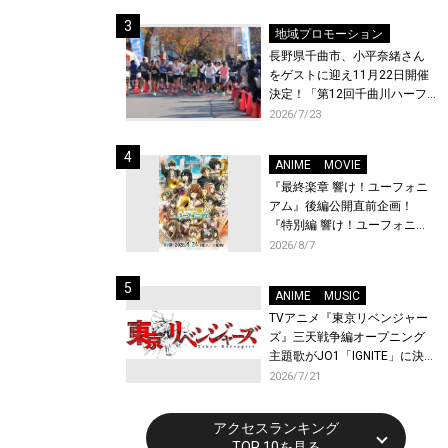
体験！
地域プロモーション
長野県千曲市、小平奈緒さん
をゲストに迎え11月22日開催
決定！「第12回千曲川ハーフ
マラソン」エントリー受付開
2026/7/23
始！
ANIME
MOVIE
『最終楽章 響け！ユーフォニ
アム』後編公開直前企画！
『特別編 響け！ユーフォニア
ム〜アンサンブルコンテス
2026/8/7
ト〜』と『最終楽章 響け！ユ
ーフォニアム』前編の一挙上
ANIME
MUSIC
映が決定！
TVアニメ『東京リベンジャー
ズ』三天戦争編オープニング
主題歌がJO1「IGNITE」に決
定！メンバー全員から喜びと
2026/7/21
作品への想いあふれるコメン
トが到着！9月に東京・大阪で
アクセスランキング
先行上映会を開催！
TOP 10を見る