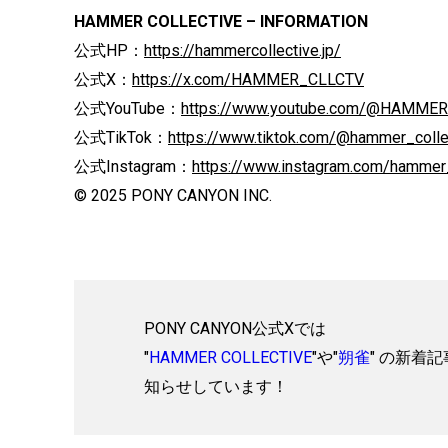
HAMMER COLLECTIVE – INFORMATION
公式HP：
https://hammercollective.jp/
公式X：
https://x.com/HAMMER_CLLCTV
公式YouTube：
https://www.youtube.com/@HAMME
公式TikTok：
https://www.tiktok.com/@hammer_colle
公式Instagram：
https://www.instagram.com/hammer_
© 2025 PONY CANYON INC.
PONY CANYON公式Xでは
"
HAMMER COLLECTIVE
"や"
朔雀
" の新着
知らせしています！