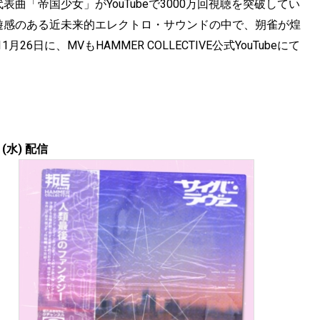
esign)」は、代表曲「帝国少女」がYouTubeで3000万回視聴を突破してい
曲で、浮遊感のある近未来的エレクトロ・サウンドの中で、朔雀が煌
に、MVもHAMMER COLLECTIVE公式YouTubeにて
。
日 (水) 配信