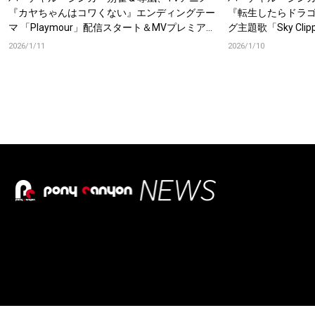
『カヤちゃんはコワくない』エンディングテー
『転生したらドラ
マ 「Playmour」配信スタート＆MVプレミア公
グ主題歌「Sky Cl
開！
レミア公開！
2026/1/11
2026/1/10