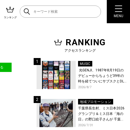
MENU
ランキング
RANKING
アクセスランキング
MUSIC
送る
光GENJI、1987年8月19日の
デビューからちょうど39年の
時を経てついにサブスクとDL
配信が解禁！
2026/8/7
地域プロモーション
千葉県長生村、ミス日本2026
グランプリ＆ミス日本「海の
日」の野口絵子さんが 千葉県
唯一の村・長生村で地引網を
2026/7/31