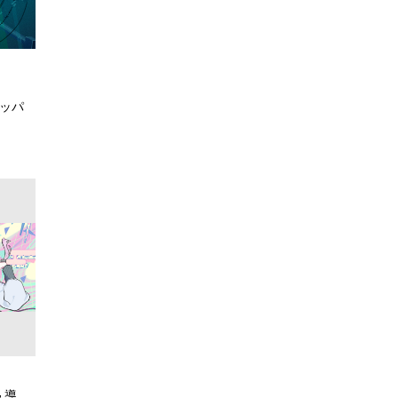
ラッパ
 導