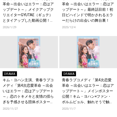
革命～出会いはエラー：恋はア
革命 ～出会いはエラー：恋はア
ップデート～」メイクアップク
ップデート～』最終話目前！初
リエイターGYUTAE（ギュテ）
日ビハインドで明かされるエラ
とタイアップした動画公開！ハ
ーだらけの出会いの舞台裏！
イライト映像も特別公開！
2026/1/29
2025/12/4
DRAMA
DRAMA
キム・ヨハン主演、青春ラブコ
青春ラブコメディ「第4次恋愛
メディ「第4次恋愛革命 ～出会
革命 ～出会いはエラー：恋はア
いはエラー：恋はアップデート
ップデート～」メインポスター
～」恋のトキメキと友情の揺ら
公開！キム・ヨハン×ファン・
ぎを予感させる団体ポスターと
ボルムビョル、触れそうで触れ
新場面写真公開！
ない“ドキドキの至近距離”！
2025/11/27
2025/11/7