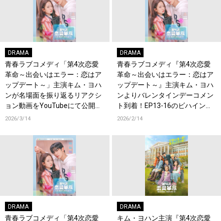
DRAMA
DRAMA
青春ラブコメディ「第4次恋愛
青春ラブコメディ『第4次恋愛
革命～出会いはエラー：恋はア
革命～出会いはエラー：恋はア
ップデート～」主演キム・ヨハ
ップデート～』主演キム・ヨハ
ンが名場面を振り返るリアクシ
ンよりバレンタインデーコメン
ョン動画をYouTubeにて公開！
ト到着！EP13-16のビハインド
ホワイトデーコメントも到着！
映像もYouTubeにて特別公開！
2026/3/14
2026/2/14
DRAMA
DRAMA
青春ラブコメディ「第4次恋愛
キム・ヨハン主演『第4次恋愛