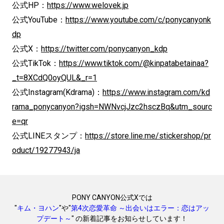
公式HP：
https://www.welovek.jp
公式YouTube：
https://www.youtube.com/c/ponycanyonk
dp
公式X：
https://twitter.com/ponycanyon_kdp
公式TikTok：
https://www.tiktok.com/@kinpatabetainaa?
_t=8XCdQ0oyQUL&_r=1
公式Instagram(Kdrama)：
https://www.instagram.com/kd
rama_ponycanyon?igsh=NWNvcjJzc2hsczBq&utm_sourc
e=qr
公式LINEスタンプ：
https://store.line.me/stickershop/pr
oduct/19277943/ja
PONY CANYON公式Xでは
"
キム・ヨハン
"や"
第4次恋愛革命 ～出会いはエラー：恋はアッ
プデート～
" の新着記事をお知らせしています！