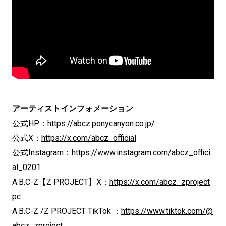
アーティストインフォメーション
公式HP：
https://abcz.ponycanyon.co.jp/
公式X：
https://x.com/abcz_official
公式Instagram：
https://www.instagram.com/abcz_offici
al_0201
A.B.C-Z【Z PROJECT】X：
https://x.com/abcz_zproject
pc
A.B.C-Z /Z PROJECT TikTok ：
https://www.tiktok.com/@
abcz_zproject