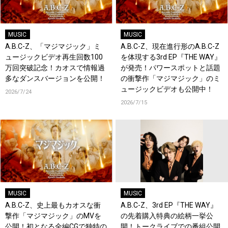
MUSIC
MUSIC
A.B.C-Z、「マジマジック」ミ
A.B.C-Z、現在進行形のA.B.C-Z
ュージックビデオ再生回数100
を体現する3rd EP『THE WAY』
万回突破記念！カオスで情報過
が発売！パワースポットと話題
多なダンスバージョンを公開！
の衝撃作「マジマジック」のミ
ュージックビデオも公開中！
2026/7/24
2026/7/15
MUSIC
MUSIC
A.B.C-Z、史上最もカオスな衝
A.B.C-Z、3rd EP『THE WAY』
撃作「マジマジック」のMVを
の先着購入特典の絵柄一挙公
公開！初となる全編CGで独特の
開！トークライブでの番組公開