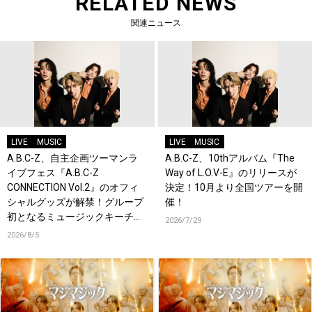
RELATED NEWS
関連ニュース
LIVE
MUSIC
LIVE
MUSIC
A.B.C-Z、自主企画ツーマンラ
A.B.C-Z、10thアルバム『The
イブフェス『A.B.C-Z
Way of L.O.V-E』のリリースが
CONNECTION Vol.2』のオフィ
決定！10月より全国ツアーを開
シャルグッズが解禁！グループ
催！
初となるミュージックキーチェ
2026/7/29
ーンが登場！
2026/8/5