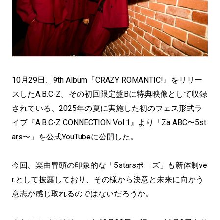
10月29日、9th Album『CRAZY ROMANTIC!』をリリー
スしたA.B.C-Z。その初回限定盤Bに特典映像として収録
されている、2025年の夏に実施した初のフェス形式ラ
イブ『A.B.C-Z CONNECTION Vol.1』より「Za ABC〜5st
ars〜」を公式YouTubeに公開した。
今回、楽曲冒頭の印象的な「5starsポーズ」も新体制ve
r.として披露しており、その様から決意と未来に向かう
意志が感じ取れるのではないだろうか。