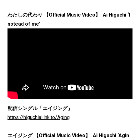
わたしの代わり 【Official Music Video】| Ai Higuchi ‘I
nstead of me’
配信シングル「エイジング」
https://higuchiai.lnk.to/Aging
エイジング 【Official Music Video】| Ai Higuchi ‘Agin