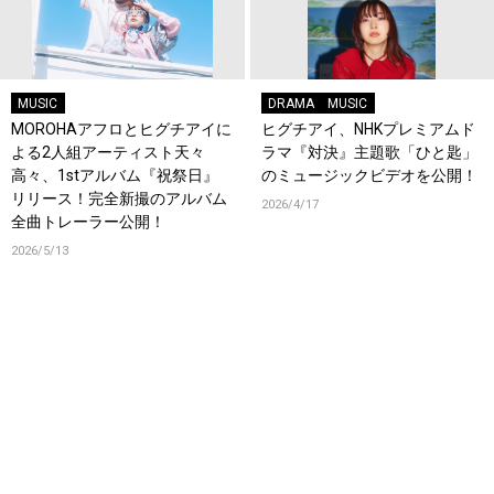
MUSIC
DRAMA
MUSIC
MOROHAアフロとヒグチアイに
ヒグチアイ、NHKプレミアムド
よる2人組アーティスト天々
ラマ『対決』主題歌「ひと匙」
高々、1stアルバム『祝祭日』
のミュージックビデオを公開！
リリース！完全新撮のアルバム
2026/4/17
全曲トレーラー公開！
2026/5/13