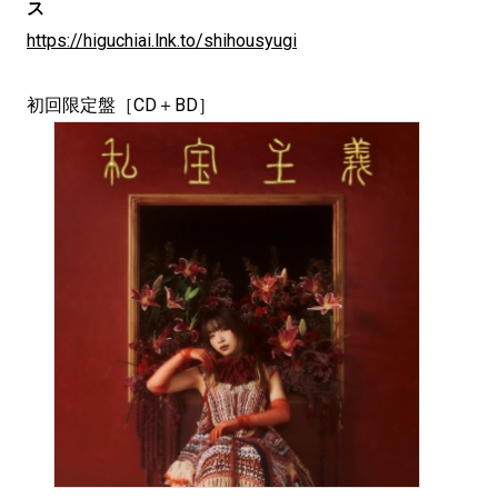
ス
https://higuchiai.lnk.to/shihousyugi
初回限定盤［CD＋BD］