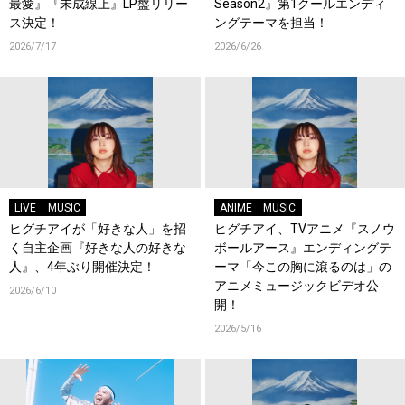
最愛』『未成線上』LP盤リリー
Season2』第1クールエンディ
ス決定！
ングテーマを担当！
2026/7/17
2026/6/26
LIVE
MUSIC
ANIME
MUSIC
ヒグチアイが「好きな人」を招
ヒグチアイ、TVアニメ『スノウ
く自主企画『好きな人の好きな
ボールアース』エンディングテ
人』、4年ぶり開催決定！
ーマ「今この胸に滾るのは」の
アニメミュージックビデオ公
2026/6/10
開！
2026/5/16