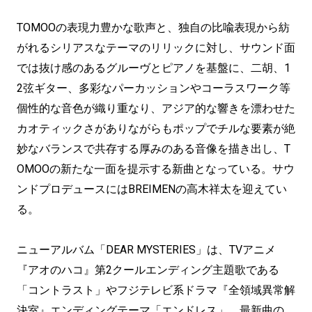
TOMOOの表現力豊かな歌声と、独自の比喩表現から紡
がれるシリアスなテーマのリリックに対し、サウンド面
では抜け感のあるグルーヴとピアノを基盤に、二胡、1
2弦ギター、多彩なパーカッションやコーラスワーク等
個性的な音色が織り重なり、アジア的な響きを漂わせた
カオティックさがありながらもポップでチルな要素が絶
妙なバランスで共存する厚みのある音像を描き出し、T
OMOOの新たな一面を提示する新曲となっている。サウ
ンドプロデュースにはBREIMENの高木祥太を迎えてい
る。
ニューアルバム「DEAR MYSTERIES」は、TVアニメ
『アオのハコ』第2クールエンディング主題歌である
「コントラスト」やフジテレビ系ドラマ『全領域異常解
決室』エンディングテーマ「エンドレス」、最新曲の