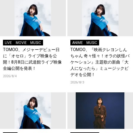
LIVE
MOVIE
MUSIC
ANIME
MUSIC
TOMOO、メジャーデビュー日
TOMOO、『映画クレヨンしん
に「オセロ」ライブ映像を公
ちゃん 奇々怪々！オラの妖怪バ
開！8月8日に武道館ライブ映像
ケ〜ション』主題歌の新曲「大
全編公開を発表！
人になったら」ミュージックビ
デオを公開！
2026/8/4
2026/8/3