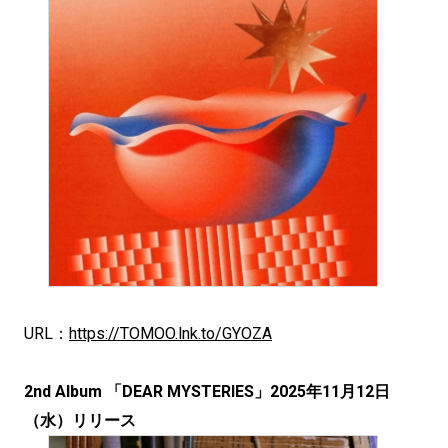
URL：
https://TOMOO.lnk.to/GYOZA
2nd Album 「DEAR MYSTERIES」2025年11月12日
（水）リリース