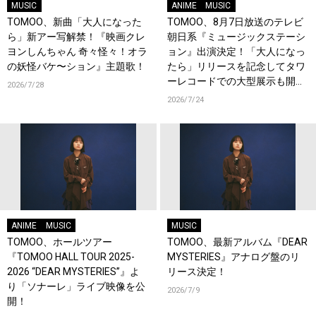
MUSIC
ANIME
MUSIC
TOMOO、新曲「大人になった
TOMOO、8月7日放送のテレビ
ら」新アー写解禁！『映画クレ
朝日系『ミュージックステーシ
ヨンしんちゃん 奇々怪々！オラ
ョン』出演決定！「大人になっ
の妖怪バケ〜ション』主題歌！
たら」リリースを記念してタワ
ーレコードでの大型展示も開
2026/7/28
催！
2026/7/24
ANIME
MUSIC
MUSIC
TOMOO、ホールツアー
TOMOO、最新アルバム『DEAR
『TOMOO HALL TOUR 2025-
MYSTERIES』アナログ盤のリ
2026 “DEAR MYSTERIES”』よ
リース決定！
り「ソナーレ」ライブ映像を公
2026/7/9
開！