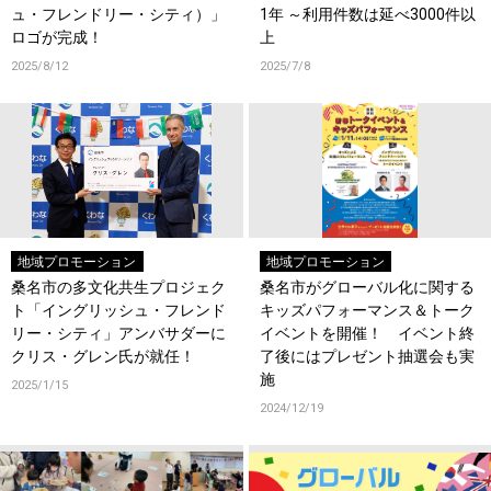
ュ・フレンドリー・シティ）」
1年 ～利用件数は延べ3000件以
ロゴが完成！
上
2025/8/12
2025/7/8
地域プロモーション
地域プロモーション
桑名市の多文化共生プロジェク
桑名市がグローバル化に関する
ト「イングリッシュ・フレンド
キッズパフォーマンス＆トーク
リー・シティ」アンバサダーに
イベントを開催！ イベント終
クリス・グレン氏が就任！
了後にはプレゼント抽選会も実
施
2025/1/15
2024/12/19