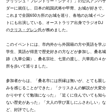
グリッシュ・フレンドリー・シティ）」の公式アンバサ
ダーに就任し、日本の戦国武将や甲冑、お城が好きで、
これまで全国650カ所のお城を巡り、各地のお城イベン
トにも出演している、オーストラリア出身でラジオDJ
の
クリス・グレン
氏が務めました。
このイベントには、市内外から外国籍の方や英語を学ぶ
学生、英語が得意で歴史好きの方などが参加し、桑名城
跡（九華公園）、桑名宗社、七里の渡し、六華苑の４か
所を歩いて巡りました。
参加者からは、「桑名市には所縁は無いが、とても親し
みを感じることができた」「クリスさんの解説が大変分
かりやすくて勉強になった」「近くに住んでいても知ら
ない歴史があった」「大人の学び直しにふさわしい」な
ど、好評でした。