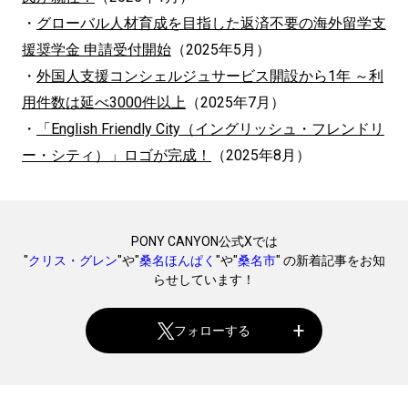
・
グローバル人材育成を目指した返済不要の海外留学支
援奨学金 申請受付開始
（2025年5月）
・
外国人支援コンシェルジュサービス開設から1年 ～利
用件数は延べ3000件以上
（2025年7月）
・
「English Friendly City（イングリッシュ・フレンドリ
ー・シティ）」ロゴが完成！
（2025年8月）
PONY CANYON公式Xでは
"
クリス・グレン
"や"
桑名ほんぱく
"や"
桑名市
" の新着記事をお知
らせしています！
フォローする