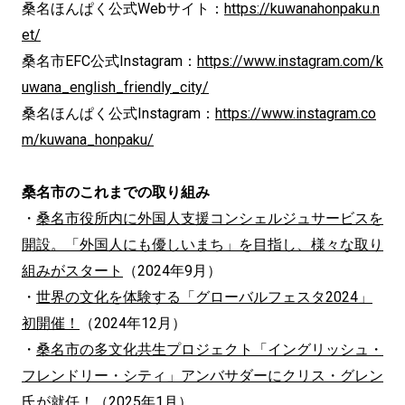
桑名ほんぱく公式Webサイト：
https://kuwanahonpaku.n
et/
桑名市EFC公式Instagram：
https://www.instagram.com/k
uwana_english_friendly_city/
桑名ほんぱく公式Instagram：
https://www.instagram.co
m/kuwana_honpaku/
桑名市のこれまでの取り組み
・
桑名市役所内に外国人支援コンシェルジュサービスを
開設。「外国人にも優しいまち」を目指し、様々な取り
組みがスタート
（2024年9月）
・
世界の文化を体験する「グローバルフェスタ2024」
初開催！
（2024年12月）
・
桑名市の多文化共生プロジェクト「イングリッシュ・
フレンドリー・シティ」アンバサダーにクリス・グレン
氏が就任！
（2025年1月）