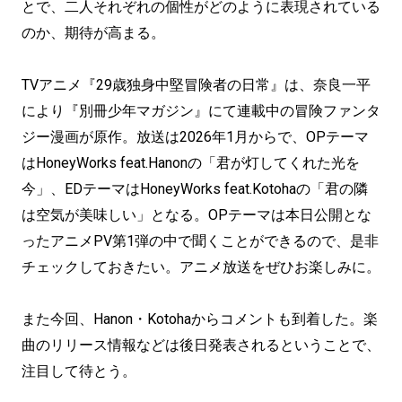
とで、二人それぞれの個性がどのように表現されている
のか、期待が高まる。
TVアニメ『29歳独身中堅冒険者の日常』は、奈良一平
により『別冊少年マガジン』にて連載中の冒険ファンタ
ジー漫画が原作。放送は2026年1月からで、OPテーマ
はHoneyWorks feat.Hanonの「君が灯してくれた光を
今」、EDテーマはHoneyWorks feat.Kotohaの「君の隣
は空気が美味しい」となる。OPテーマは本日公開とな
ったアニメPV第1弾の中で聞くことができるので、是非
チェックしておきたい。アニメ放送をぜひお楽しみに。
また今回、Hanon・Kotohaからコメントも到着した。楽
曲のリリース情報などは後日発表されるということで、
注目して待とう。