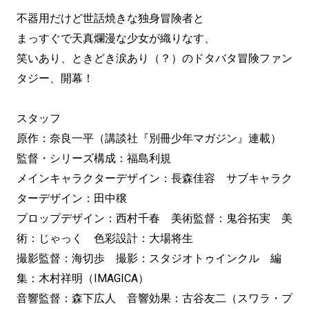
不器用だけど世話焼きな独身冒険者と
まっすぐで天真爛漫な少女が織りなす、
笑いあり、ときどき涙あり（？）のドタバタ冒険ファン
タジー、開幕！
スタッフ
原作：奈良一平（講談社『別冊少年マガジン』連載）
監督・シリーズ構成：福島利規
メインキャラクターデザイン：長森佳容 サブキャラク
ターデザイン：田中穣
プロップデザイン：西村千春 美術監督：鬼谷拓実 美
術：じゃっく 色彩設計：大場将生
撮影監督：海切歩 撮影：スタジオトゥインクル 編
集：木村祥明（IMAGICA）
音響監督：森下広人 音響効果：古谷友二（スワラ・プ