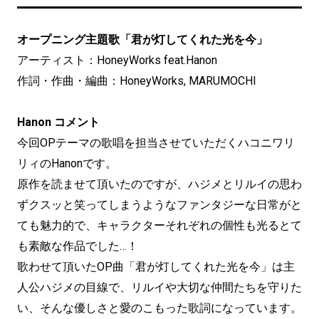
オープニング主題歌「君が灯してくれた光を今」
アーティスト：HoneyWorks feat.Hanon
作詞・作曲・編曲：HoneyWorks, MARUMOCHI
Hanon コメント
今回OPテーマの歌唱を担当させていただくハコニワリ
リィのHanonです。
原作を読ませて頂いたのですが、ハジメとリルイの思わ
ずクスッと笑ってしまうようなファンタジーな日常がと
ても魅力的で、キャラクターそれぞれの個性も光るとて
も素敵な作品でした…！
歌わせて頂いたOP曲「君が灯してくれた光を今」は主
人公ハジメの目線で、リルイや大切な仲間たちを守りた
い、そんな優しさと愛のこもった歌詞になっています。