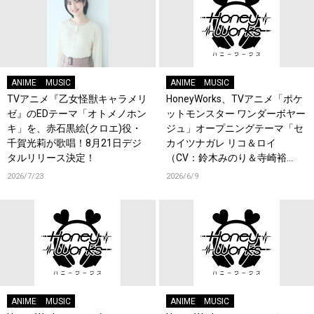
ANIME
MUSIC
ANIME
MUSIC
TVアニメ『乙女怪獣キャラメリ
HoneyWorks、TVアニメ「ポケ
ゼ』のEDテーマ「オトメノホン
ットモンスター ワンダーボヤー
キ」を、赤石黒絵(クロエ)役・
ジュ」オープニングテーマ「セ
千賀光莉が歌唱！8月21日デジ
カイツナガレ リコ＆ロイ
タルリリース決定！
（CV：鈴木みのり＆寺崎裕
香）」各配信サービスによるキ
2026/7/23
2026/6/9
ャンペーンの特典デザインが解
禁！
ANIME
MUSIC
ANIME
MUSIC