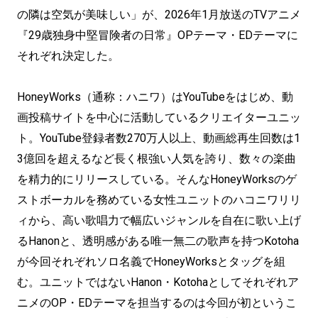
の隣は空気が美味しい」が、2026年1月放送のTVアニメ
『29歳独身中堅冒険者の日常』OPテーマ・EDテーマに
それぞれ決定した。
HoneyWorks（通称：ハニワ）はYouTubeをはじめ、動
画投稿サイトを中心に活動しているクリエイターユニッ
ト。YouTube登録者数270万人以上、動画総再生回数は1
3億回を超えるなど長く根強い人気を誇り、数々の楽曲
を精力的にリリースしている。そんなHoneyWorksのゲ
ストボーカルを務めている女性ユニットのハコニワリリ
ィから、高い歌唱力で幅広いジャンルを自在に歌い上げ
るHanonと、透明感がある唯一無二の歌声を持つKotoha
が今回それぞれソロ名義でHoneyWorksとタッグを組
む。ユニットではないHanon・Kotohaとしてそれぞれア
ニメのOP・EDテーマを担当するのは今回が初というこ