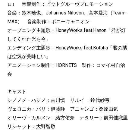
ロ） 音響制作：ビットグルーヴプロモーション
音楽：鈴木暁也、Johannes Nilsson、高本愛海（Team-
MAX） 音楽制作：ポニーキャニオン
オープニング主題歌：HoneyWorks feat.Hanon「君が灯
してくれた光を今」
エンディング主題歌：HoneyWorks feat.Kotoha「君の隣
は空気が美味しい」
アニメーション制作：HORNETS 製作：コマイ村自治
会
キャスト
シノノメ・ハジメ：古川慎 リルイ ：鈴代紗弓
ヴェロニカ・バリ：伊藤静 アニャンゴ：桑原由気
オリーヴ・カルメン：緒方佑奈 ナタリー：前田佳織里
リシャット：大野智敬