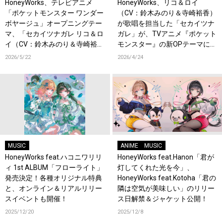
HoneyWorks、テレビアニメ
HoneyWorks、リコ＆ロイ
「ポケットモンスター ワンダー
（CV：鈴木みのり＆寺崎裕香）
ボヤージュ」オープニングテー
が歌唱を担当した「セカイツナ
マ、「セカイツナガレ リコ＆ロ
ガレ」が、TVアニメ『ポケット
イ（CV：鈴木みのり＆寺崎裕
モンスター』の新OPテーマに決
香）」がデジタルリリース！各
定！デジタルリリース＆ジャケ
2026/5/22
2026/4/24
配信サービスにてキャンペーン
ット公開！
も実施中！
MUSIC
ANIME
MUSIC
HoneyWorks feat.ハコニワリリ
HoneyWorks feat.Hanon「君が
ィ 1st ALBUM「フローライト」
灯してくれた光を今」、
発売決定！各種オリジナル特典
HoneyWorks feat.Kotoha「君の
と、オンライン＆リアルリリー
隣は空気が美味しい」のリリー
スイベントも開催！
ス日解禁＆ジャケット公開！
2025/12/20
2025/12/8