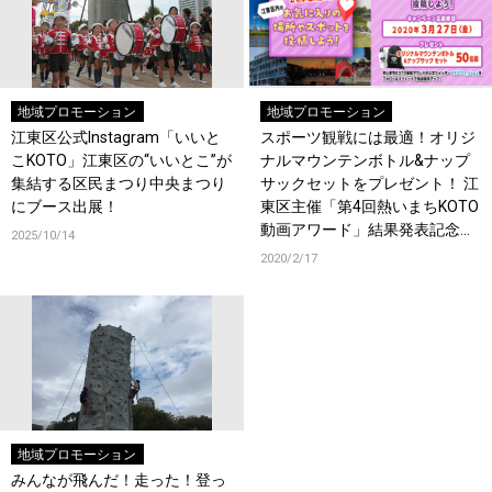
地域プロモーション
地域プロモーション
江東区公式Instagram「いいと
スポーツ観戦には最適！オリジ
こKOTO」江東区の“いいとこ”が
ナルマウンテンボトル&ナップ
集結する区民まつり中央まつり
サックセットをプレゼント！ 江
にブース出展！
東区主催「第4回熱いまちKOTO
動画アワード」結果発表記念キ
2025/10/14
ャンペーンスタート！
2020/2/17
地域プロモーション
みんなが飛んだ！走った！登っ