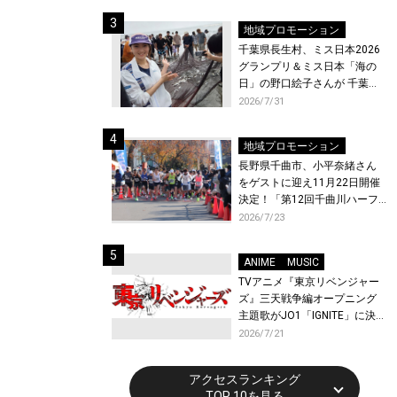
ト〜』と『最終楽章 響け！ユ
ーフォニアム』前編の一挙上
地域プロモーション
映が決定！
千葉県長生村、ミス日本2026
グランプリ＆ミス日本「海の
日」の野口絵子さんが 千葉県
唯一の村・長生村で地引網を
2026/7/31
体験！
地域プロモーション
長野県千曲市、小平奈緒さん
をゲストに迎え11月22日開催
決定！「第12回千曲川ハーフ
マラソン」エントリー受付開
2026/7/23
始！
ANIME
MUSIC
TVアニメ『東京リベンジャー
ズ』三天戦争編オープニング
主題歌がJO1「IGNITE」に決
定！メンバー全員から喜びと
2026/7/21
作品への想いあふれるコメン
トが到着！9月に東京・大阪で
アクセスランキング
先行上映会を開催！
TOP 10を見る