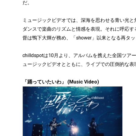
だ。
ミュージックビデオでは、深海を思わせる青い光と
ダンスで楽曲のリズムと情感を表現。それに呼応す
督は鴨下大輝が務め、「shower」以来となる再
chilldspotは10月より、アルバムを携えた全国ツアー「chilld
ュージックビデオとともに、ライブでの圧倒的な表
「踊っていたいわ」 (Music Video)