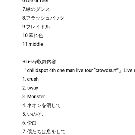
6.Die or feel
7.緑のダンス
8.フラッシュバック
9.フレイドル
10.暮れ色
11.middle
Blu-ray収録内容
「chilldspot 4th one man live tour “crowdsurf”」Live 
1. crush
2. sway
3. Monster
4. ネオンを消して
5. いのそこ
6. 傍白
7. 僕たちは息をして