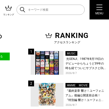
MENU
ランキング
RANKING
め
アクセスランキング
MUSIC
送る
光GENJI、1987年8月19日の
デビューからちょうど39年の
時を経てついにサブスクとDL
配信が解禁！
2026/8/7
ANIME
MOVIE
『最終楽章 響け！ユーフォニ
アム』後編公開直前企画！
『特別編 響け！ユーフォニア
ム〜アンサンブルコンテス
2026/8/7