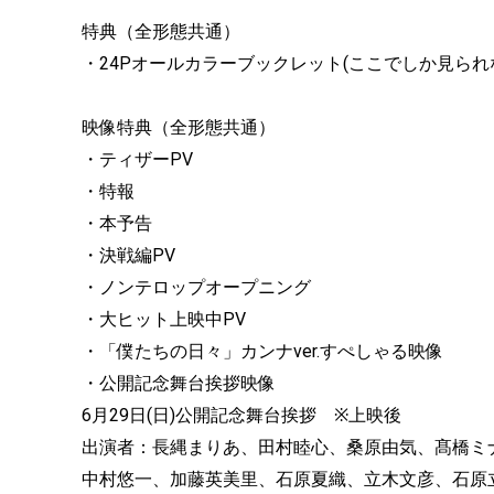
特典（全形態共通）
・24Pオールカラーブックレット(ここでしか見られ
映像特典（全形態共通）
・ティザーPV
・特報
・本予告
・決戦編PV
・ノンテロップオープニング
・大ヒット上映中PV
・「僕たちの日々」カンナver.すぺしゃる映像
・公開記念舞台挨拶映像
6月29日(日)公開記念舞台挨拶 ※上映後
出演者：長縄まりあ、田村睦心、桑原由気、髙橋ミ
中村悠一、加藤英美里、石原夏織、立木文彦、石原