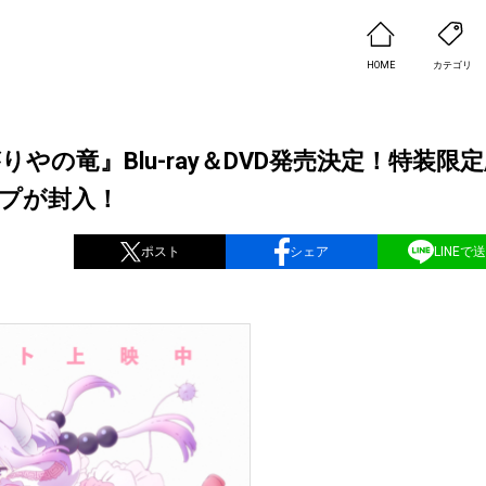
HOME
カテゴリ
の竜』Blu-ray＆DVD発売決定！特装限
ップが封入！
ポスト
シェア
LINEで