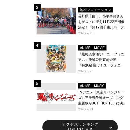
体験！
地域プロモーション
長野県千曲市、小平奈緒さん
をゲストに迎え11月22日開催
決定！「第12回千曲川ハーフ
マラソン」エントリー受付開
2026/7/23
始！
ANIME
MOVIE
『最終楽章 響け！ユーフォニ
アム』後編公開直前企画！
『特別編 響け！ユーフォニア
ム〜アンサンブルコンテス
2026/8/7
ト〜』と『最終楽章 響け！ユ
ーフォニアム』前編の一挙上
ANIME
MUSIC
映が決定！
TVアニメ『東京リベンジャー
ズ』三天戦争編オープニング
主題歌がJO1「IGNITE」に決
定！メンバー全員から喜びと
2026/7/21
作品への想いあふれるコメン
トが到着！9月に東京・大阪で
アクセスランキング
先行上映会を開催！
TOP 10を見る