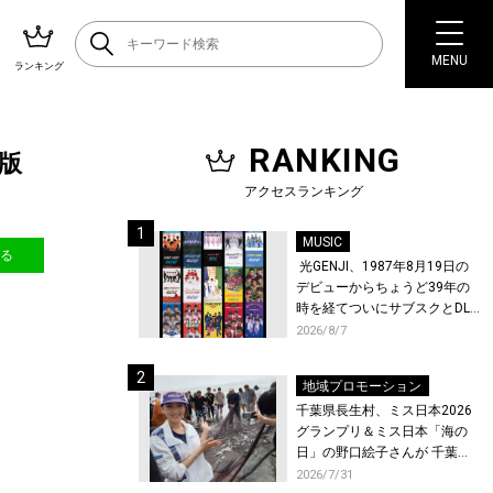
MENU
ランキング
RANKING
定版
アクセスランキング
MUSIC
送る
光GENJI、1987年8月19日の
デビューからちょうど39年の
時を経てついにサブスクとDL
配信が解禁！
2026/8/7
地域プロモーション
千葉県長生村、ミス日本2026
グランプリ＆ミス日本「海の
日」の野口絵子さんが 千葉県
唯一の村・長生村で地引網を
2026/7/31