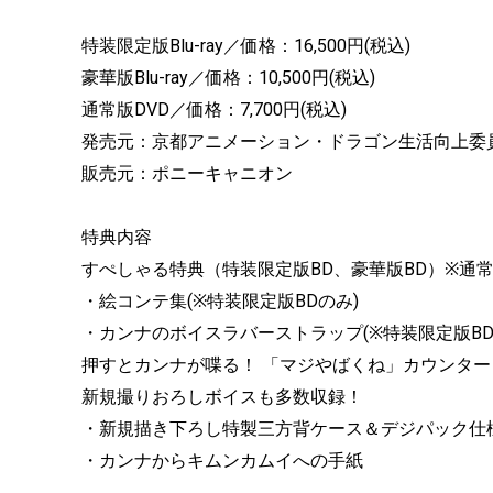
特装限定版Blu-ray／価格：16,500円(税込)
豪華版Blu-ray／価格：10,500円(税込)
通常版DVD／価格：7,700円(税込)
発売元：京都アニメーション・ドラゴン生活向上委
販売元：ポニーキャニオン
特典内容
すぺしゃる特典（特装限定版BD、豪華版BD）※通常
・絵コンテ集(※特装限定版BDのみ)
・カンナのボイスラバーストラップ(※特装限定版BD
押すとカンナが喋る！ 「マジやばくね」カウンター
新規撮りおろしボイスも多数収録！
・新規描き下ろし特製三方背ケース＆デジパック仕
・カンナからキムンカムイへの手紙