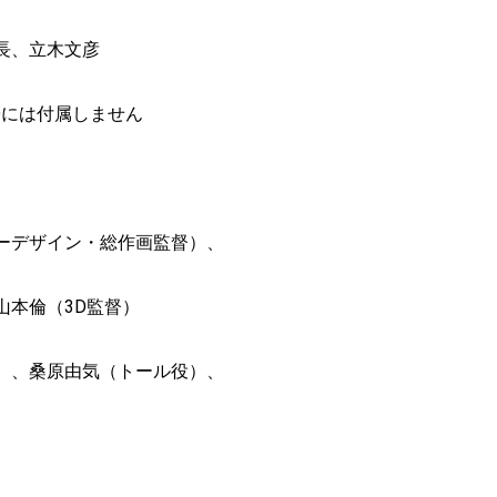
長、立木文彦
Dには付属しません
ーデザイン・総作画監督）、
山本倫（3D監督）
）、桑原由気（トール役）、