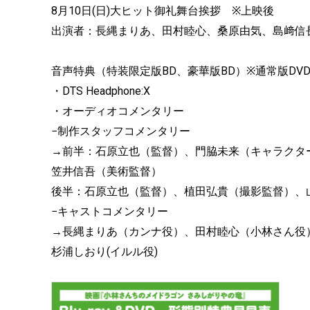
8月10日(日)大ヒット御礼舞台挨拶 ※上映後
出演者：長縄まりあ、田村睦心、桑原由気、島﨑信
音声特典（特装限定版BD、豪華版BD）※通常版DV
・DTS Headphone:X
・オーディオコメンタリー
−制作スタッフコメンタリー
→前半：石原立也（監督）、門脇未来（キャラクタ
笠井信吾（美術監督）
後半：石原立也（監督）、植田弘貴（撮影監督）、
−キャストコメンタリー
→長縄まりあ（カンナ役）、田村睦心（小林さん役
杉浦しおり(イルル役)