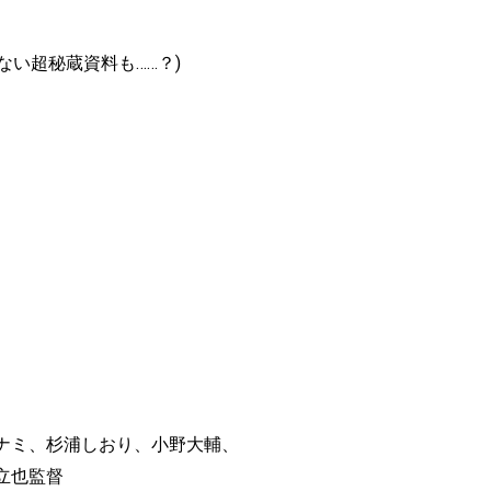
ない超秘蔵資料も……？)
ナミ、杉浦しおり、小野大輔、
立也監督