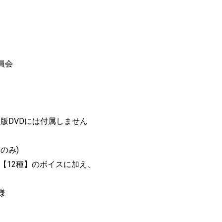
員会
版DVDには付属しません
のみ)
【12種】のボイスに加え、
様