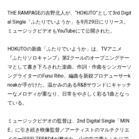
THE RAMPAGEの吉野北人が、“HOKUTO”として3rd Digit
al Single「ふたりでいようか」を9月29日にリリース。
ミュージックビデオもYouTubeにて公開された。
HOKUTOの新曲「ふたりでいようか」は、TVアニメ
『ふたりソロキャンプ』第2クールのオープニングテー
マとして書き下ろされた楽曲。作詞・作曲をシンガーソ
ングライターのFurui Riho、編曲を新鋭プロデューサーk
noakが手がけた。温かみのあるR&Bサウンドにキャッチ
ーなメロディが重なり、日常をやさしく彩る1曲となっ
ている。
ミュージックビデオの監督は、2nd Digital Single「MIN
E」に引き続き映像監督／アーティストのマルチクリエ
イターISSEI TERADAが務めた。山の中で鹿とふたりで