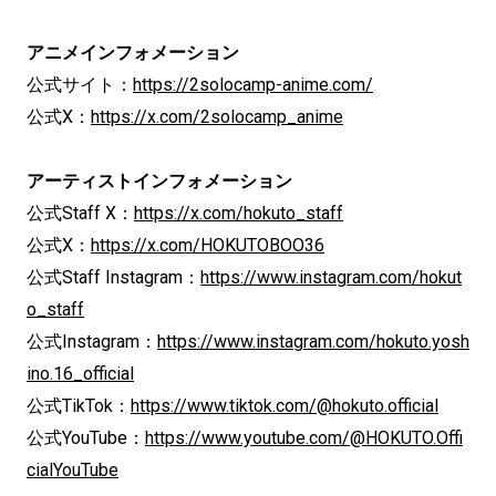
アニメインフォメーション
公式サイト：
https://2solocamp-anime.com/
公式X：
https://x.com/2solocamp_anime
アーティストインフォメーション
公式Staff X：
https://x.com/hokuto_staff
公式X：
https://x.com/HOKUTOBOO36
公式Staff Instagram：
https://www.instagram.com/hokut
o_staff
公式Instagram：
https://www.instagram.com/hokuto.yosh
ino.16_official
公式TikTok：
https://www.tiktok.com/@hokuto.official
公式YouTube：
https://www.youtube.com/@HOKUTO.Offi
cialYouTube