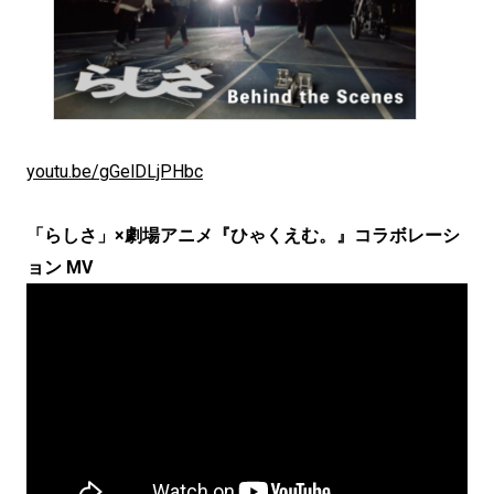
youtu.be/gGelDLjPHbc
「らしさ」×劇場アニメ『ひゃくえむ。』コラボレーシ
ョン MV