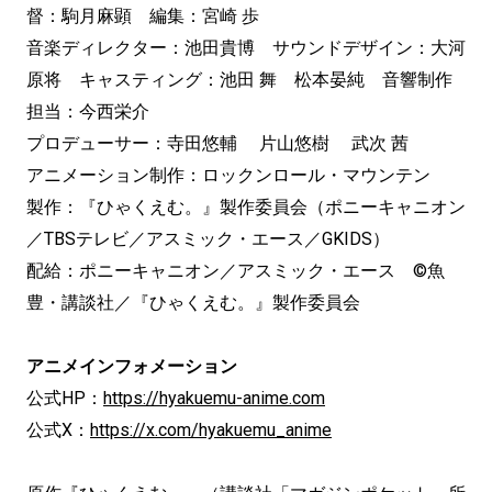
督：駒月麻顕 編集：宮崎 歩
音楽ディレクター：池田貴博 サウンドデザイン：大河
原将 キャスティング：池田 舞 松本晏純 音響制作
担当：今西栄介
プロデューサー：寺田悠輔 片山悠樹 武次 茜
アニメーション制作：ロックンロール・マウンテン
製作：『ひゃくえむ。』製作委員会（ポニーキャニオン
／TBSテレビ／アスミック・エース／GKIDS）
配給：ポニーキャニオン／アスミック・エース ©魚
豊・講談社／『ひゃくえむ。』製作委員会
アニメインフォメーション
公式HP：
https://hyakuemu-anime.com
公式X：
https://x.com/hyakuemu_anime