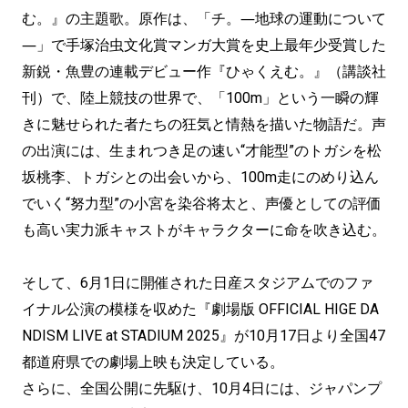
む。』の主題歌。原作は、「チ。―地球の運動について
―」で手塚治虫文化賞マンガ大賞を史上最年少受賞した
新鋭・魚豊の連載デビュー作『ひゃくえむ。』（講談社
刊）で、陸上競技の世界で、「100m」という一瞬の輝
きに魅せられた者たちの狂気と情熱を描いた物語だ。声
の出演には、生まれつき足の速い“才能型”のトガシを松
坂桃李、トガシとの出会いから、100m走にのめり込ん
でいく“努力型”の小宮を染谷将太と、声優としての評価
も高い実力派キャストがキャラクターに命を吹き込む。
そして、6月1日に開催された日産スタジアムでのファ
イナル公演の模様を収めた『劇場版 OFFICIAL HIGE DA
NDISM LIVE at STADIUM 2025』が10月17日より全国47
都道府県での劇場上映も決定している。
さらに、全国公開に先駆け、10月4日には、ジャパンプ