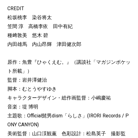
CREDIT
松坂桃李 染谷将太
笠間 淳 高橋李依 田中有紀
種﨑敦美 悠木 碧
内田雄馬 内山昂輝 津田健次郎
原作：魚豊『ひゃくえむ。』（講談社「マガジンポケッ
ト所載」）
監督：岩井澤健治
脚本：むとうやすゆき
キャラクターデザイン・総作画監督：小嶋慶祐
音楽：堤 博明
主題歌：Official髭男dism「らしさ」(IRORI Records / P
ONY CANYON)
美術監督：山口渓観薫 色彩設計：松島英子 撮影監