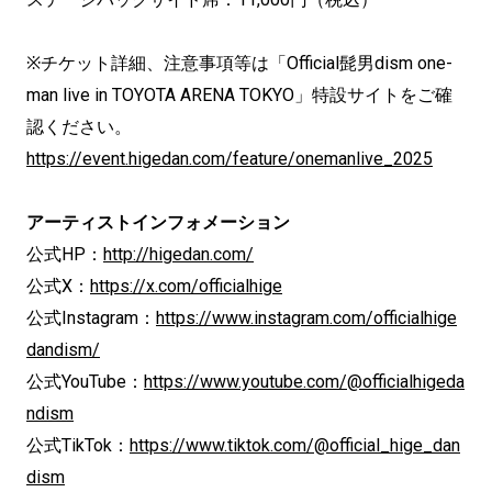
※チケット詳細、注意事項等は「Official髭男dism one-
man live in TOYOTA ARENA TOKYO」特設サイトをご確
認ください。
https://event.higedan.com/feature/onemanlive_2025
アーティストインフォメーション
公式HP：
http://higedan.com/
公式X：
https://x.com/officialhige
公式Instagram：
https://www.instagram.com/officialhige
dandism/
公式YouTube：
https://www.youtube.com/@officialhigeda
ndism
公式TikTok：
https://www.tiktok.com/@official_hige_dan
dism