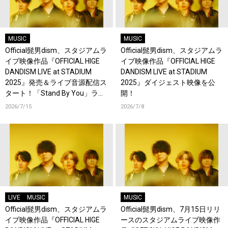
MUSIC
MUSIC
Official髭男dism、スタジアムラ
Official髭男dism、スタジアムラ
イブ映像作品『OFFICIAL HIGE
イブ映像作品『OFFICIAL HIGE
DANDISM LIVE at STADIUM
DANDISM LIVE at STADIUM
2025』発売＆ライブ音源配信ス
2025』ダイジェスト映像を公
タート！「Stand By You」ライ
開！
ブ映像を公開！
2026/7/15
2026/7/8
LIVE
MUSIC
MUSIC
Official髭男dism、スタジアムラ
Official髭男dism、7月15日リリ
イブ映像作品『OFFICIAL HIGE
ースのスタジアムライブ映像作