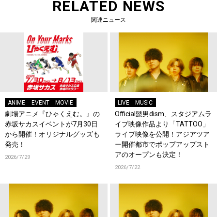
RELATED NEWS
関連ニュース
ANIME
EVENT
MOVIE
LIVE
MUSIC
劇場アニメ『ひゃくえむ。』の
Official髭男dism、スタジアムラ
赤坂サカスイベントが7月30日
イブ映像作品より「TATTOO」
から開催！オリジナルグッズも
ライブ映像を公開！アジアツア
発売！
ー開催都市でポップアップスト
アのオープンも決定！
2026/7/29
2026/7/22