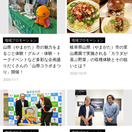
地域プロモーション
地域プロモーション
山県（やまがた）市の魅力をま
岐阜県山県（やまがた）市の里
るごと体験！グルメ・体験・ト
山農園で実施される「カラダが
ークイベントなど多彩な企画盛
喜ぶ野菜」の収穫体験とその狙
りだくさんの「山県コラボまつ
いとは？
り」開催！
2025/10/31
2025/11/7