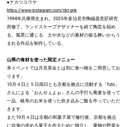
●ナカツユウヤ
https://www.instagram.com/nkt.gnk
1994年兵庫県生まれ。2025年多治見市陶磁器意匠研究
所修了。ランドスケープデザイナーを経て陶芸を始め
る。風景に通じる、土や水などの素材の振る舞いからう
まれる作品を制作している。
山県の食材を使った限定メニュー
本イベントでは月見茶会とは別に食べ物をご用意してお
ります。
10月４日と５日両日とも京都を拠点に活動する「futo」
さんによる「おんせぇよぉ」さんの手打ち蕎麦を使って
一品、岐阜のお米を使った炊き込みご飯を作っていただ
きます。
また10月４日は京都の和菓子屋で修行後、京都を拠点
に自身の求める菓子を作るために独立し、果物や野菜を