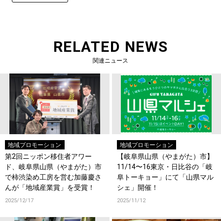
RELATED NEWS
関連ニュース
地域プロモーション
地域プロモーション
第2回ニッポン移住者アワー
【岐阜県山県（やまがた）市】
ド、岐阜県山県（やまがた）市
11/14〜16東京・日比谷の「岐
で柿渋染め工房を営む加藤慶さ
阜トーキョー」にて「山県マル
んが「地域産業賞」を受賞！
シェ」開催！
2025/12/17
2025/11/12