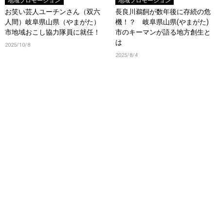
地域プロモーション
地域プロモーション
お笑い芸人ユーチンさん（双六
長良川鵜飼が数年後に存続の危
人間）岐阜県山県（やまがた）
機！？ 岐阜県山県(やまがた)
市地域おこし協力隊員に就任！
市のキーマンが語る地方創生と
は
2025/10/8
2025/8/4