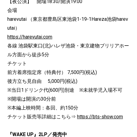
【夜公演】 開場18:30/開演19:00
会場
harevutai （東京都豊島区東池袋1-19-1Hareza池袋harev
utai）
https://harevutai.com
各線 池袋駅東口(北)ハレザ池袋・東京建物ブリリアホー
ル方面から徒歩5分
チケット
前方着席指定席（特典付） 7,500円(税込)
後方立ち見自由 5,000円(税込)
※当日1ドリンク代(600円)別途 ※未就学児入場不可
※開場は開演の30分前
※本編上映時間：各回、約150分
チケット販売等詳細はこちら⇒
https://bts-show.com
『WAKE UP』2LP／発売中