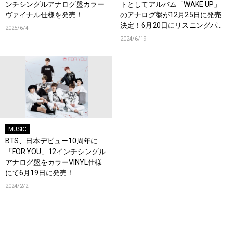
ンチシングルアナログ盤カラー
トとしてアルバム「WAKE UP」
ヴァイナル仕様を発売！
のアナログ盤が12月25日に発売
決定！6月20日にリスニングパ
2025/6/4
ーティー開催決定！
2024/6/19
MUSIC
BTS、日本デビュー10周年に
「FOR YOU」12インチシングル
アナログ盤をカラーVINYL仕様
にて6月19日に発売！
2024/2/2