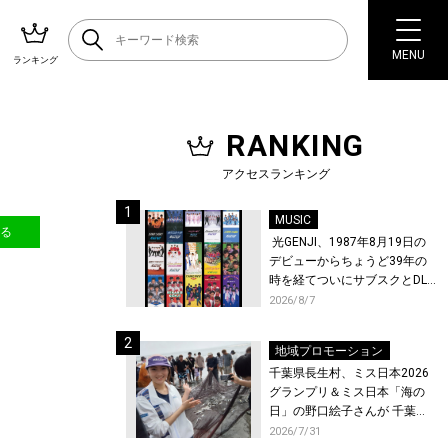
MENU
ランキング
RANKING
・
アクセスランキング
MUSIC
送る
光GENJI、1987年8月19日の
デビューからちょうど39年の
時を経てついにサブスクとDL
配信が解禁！
2026/8/7
地域プロモーション
千葉県長生村、ミス日本2026
グランプリ＆ミス日本「海の
日」の野口絵子さんが 千葉県
唯一の村・長生村で地引網を
2026/7/31