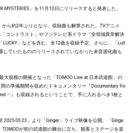
 MYSTERIES」を11月12日にリリースすると発表した。
ON」から約2年ぶりとなり、収録曲も解禁された。TVアニメ
る「コントラスト」やフジテレビ系ドラマ『全領域異常解決
UCKY」などを含む、全12曲を収録予定。さらに、「Lull
ブでは披露していたもののリリースされていなかった未音源化曲も
上最大規模の開催となった「TOMOO Live at 日本武道館」の
備期間を収めたドキュメンタリー『Documentary fro
d the Sound – 』も収録されるということで、手に入れるべき1枚と
2025.05.23」より「Ginger」ライブ映像を公開。「Ginge
、TOMOOが初の武道館の舞台に立ち、観客とステージを楽