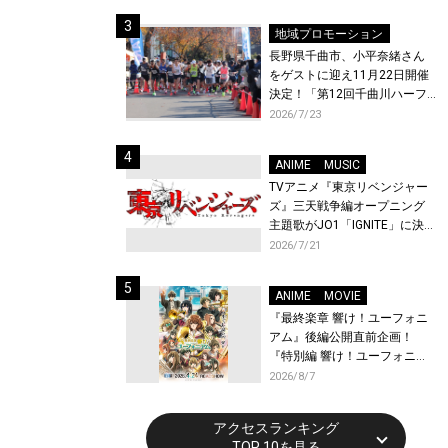
体験！
地域プロモーション
長野県千曲市、小平奈緒さん
をゲストに迎え11月22日開催
決定！「第12回千曲川ハーフ
マラソン」エントリー受付開
2026/7/23
始！
ANIME
MUSIC
TVアニメ『東京リベンジャー
ズ』三天戦争編オープニング
主題歌がJO1「IGNITE」に決
定！メンバー全員から喜びと
2026/7/21
作品への想いあふれるコメン
トが到着！9月に東京・大阪で
ANIME
MOVIE
先行上映会を開催！
『最終楽章 響け！ユーフォニ
アム』後編公開直前企画！
『特別編 響け！ユーフォニア
ム〜アンサンブルコンテス
2026/8/7
ト〜』と『最終楽章 響け！ユ
ーフォニアム』前編の一挙上
アクセスランキング
映が決定！
TOP 10を見る