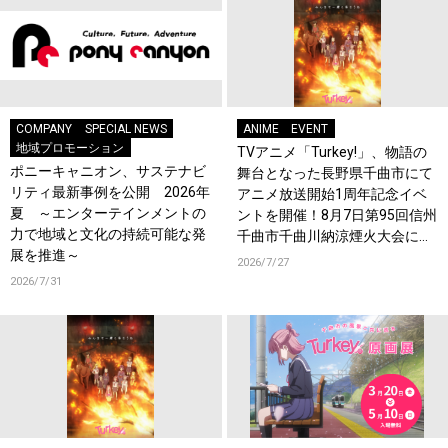
COMPANY
SPECIAL NEWS
ANIME
EVENT
地域プロモーション
TVアニメ「Turkey!」、物語の
ポニーキャニオン、サステナビ
舞台となった長野県千曲市にて
リティ最新事例を公開 2026年
アニメ放送開始1周年記念イベ
夏 ～エンターテインメントの
ントを開催！8月7日第95回信州
力で地域と文化の持続可能な発
千曲市千曲川納涼煙火大会にて
展を推進～
TVアニメ「Turkey!」のミュー
2026/7/27
ジック花火の実施が決定！
2026/7/31