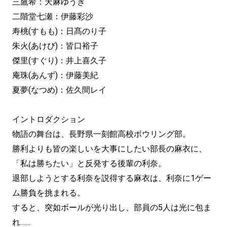
三鷹希：天麻ゆうき
二階堂七瀬：伊藤彩沙
寿桃(すもも)：日髙のり子
朱火(あけび)：皆口裕子
傑里(すぐり)：井上喜久子
庵珠(あんず)：伊藤美紀
夏夢(なつめ)：佐久間レイ
イントロダクション
物語の舞台は、長野県一刻館高校ボウリング部。
勝利よりも皆の楽しいを大事にしたい部長の麻衣に、
「私は勝ちたい」と反発する後輩の利奈。
退部しようとする利奈を説得する麻衣は、利奈に1ゲー
ム勝負を挑まれる。
すると、突如ボールが光り出し、部員の5人は光に包ま
れ……