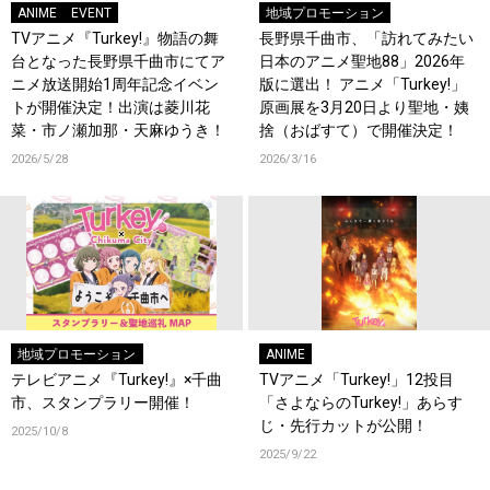
ANIME
EVENT
地域プロモーション
TVアニメ『Turkey!』物語の舞
長野県千曲市、「訪れてみたい
台となった長野県千曲市にてア
日本のアニメ聖地88」2026年
ニメ放送開始1周年記念イベン
版に選出！ アニメ「Turkey!」
トが開催決定！出演は菱川花
原画展を3月20日より聖地・姨
菜・市ノ瀬加那・天麻ゆうき！
捨（おばすて）で開催決定！
2026/5/28
2026/3/16
地域プロモーション
ANIME
テレビアニメ『Turkey!』×千曲
TVアニメ「Turkey!」12投目
市、スタンプラリー開催！
「さよならのTurkey!」あらす
じ・先行カットが公開！
2025/10/8
2025/9/22