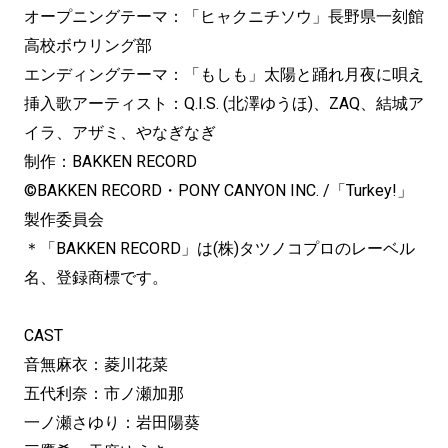
オープニングテーマ：「ヒャクニチソウ」長野県一刻館
高校ボウリング部
エンディングテーマ：「もしも」太陽と踊れ月夜に唄え
挿入歌アーティスト：Q.I.S. (北澤ゆうほ)、ZAQ、結城ア
イラ、アザミ、やなぎなぎ
制作：BAKKEN RECORD
©BAKKEN RECORD・PONY CANYON INC. /「Turkey!」
製作委員会
＊「BAKKEN RECORD」は(株)タツノコプロのレーベル
名、登録商標です。
CAST
音無麻衣：菱川花菜
五代利奈：市ノ瀬加那
一ノ瀬さゆり：岩田陽葵