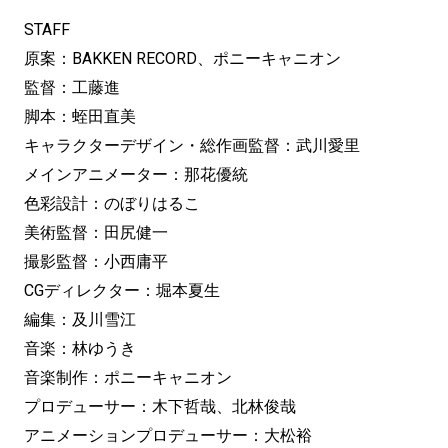
STAFF
原案：BAKKEN RECORD、ポニーキャニオン
監督：工藤進
脚本：蛭田直美
キャラクターデザイン・総作画監督：武川愛里
メインアニメーター：那花優統
色彩設計：のぼりはるこ
美術監督：田尻健一
撮影監督：小西庸平
CGディレクター：堀本夏生
編集：及川雪江
音楽：林ゆうき
音楽制作：ポニーキャニオン
プロデューサー：木下哲哉、北林俊哉
アニメーションプロデューサー：大松裕