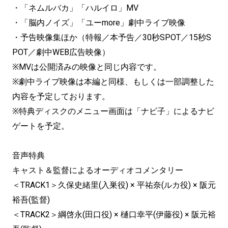
・「ネムルバカ」「ハルイロ」MV
・「脳内ノイズ」「ユーmore」劇中ライブ映像
・予告映像集ほか（特報／本予告／30秒SPOT／15秒S
POT／劇中WEB広告映像）
※MVは公開済みの映像と同じ内容です。
※劇中ライブ映像は本編と同様、もしくは一部調整した
内容を予定しております。
※特典ディスクのメニュー画面は「ナビ子」によるナビ
ゲートを予定。
音声特典
キャスト＆監督によるオーディオコメンタリー
＜TRACK1＞久保史緒里(入巣役) × 平祐奈(ルカ役) × 阪元
裕吾(監督)
＜TRACK2＞綱啓永(田口役) × 樋口幸平(伊藤役) × 阪元裕