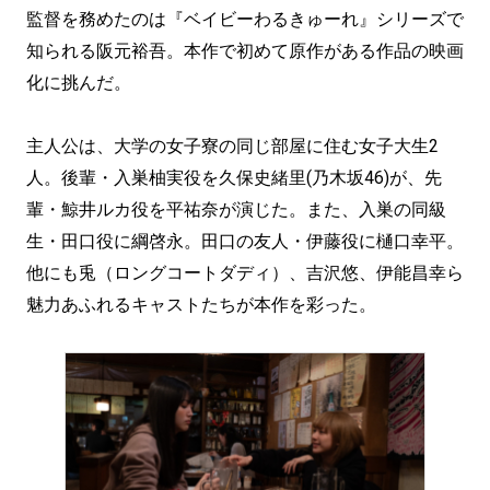
監督を務めたのは『ベイビーわるきゅーれ』シリーズで
知られる阪元裕吾。本作で初めて原作がある作品の映画
化に挑んだ。
主人公は、大学の女子寮の同じ部屋に住む女子大生2
人。後輩・入巣柚実役を久保史緒里(乃木坂46)が、先
輩・鯨井ルカ役を平祐奈が演じた。また、入巣の同級
生・田口役に綱啓永。田口の友人・伊藤役に樋口幸平。
他にも兎（ロングコートダディ）、吉沢悠、伊能昌幸ら
魅力あふれるキャストたちが本作を彩った。