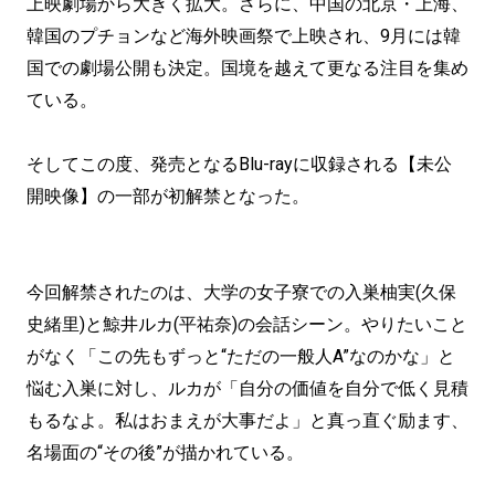
上映劇場から大きく拡大。さらに、中国の北京・上海、
韓国のプチョンなど海外映画祭で上映され、9月には韓
国での劇場公開も決定。国境を越えて更なる注目を集め
ている。
そしてこの度、発売となるBlu-rayに収録される【未公
開映像】の一部が初解禁となった。
今回解禁されたのは、大学の女子寮での入巣柚実(久保
史緒里)と鯨井ルカ(平祐奈)の会話シーン。やりたいこと
がなく「この先もずっと“ただの一般人A”なのかな」と
悩む入巣に対し、ルカが「自分の価値を自分で低く見積
もるなよ。私はおまえが大事だよ」と真っ直ぐ励ます、
名場面の“その後”が描かれている。