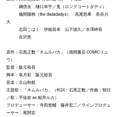
綱啓永 樋口幸平／兎（ロングコートダディ）
儀間陽柄（the dadadadys） 高尾悠希 長谷川
大
志田こはく 伊能昌幸 山下徳久／水澤紳吾
吉沢悠
原作：石黒正数「ネムルバカ」（徳間書店 COMICリュ
ウ）
監督：阪元裕吾
脚本：皐月彩 阪元裕吾
音楽：立山秋航
主題歌：「ネムルバカ」（作詞：石黒正数／作曲：朝日
／歌：平祐奈 as 鯨井ルカ）
プロデューサー：寺田悠輔 藤井宏二／ラインプロデュ
ーサー：尾関玄