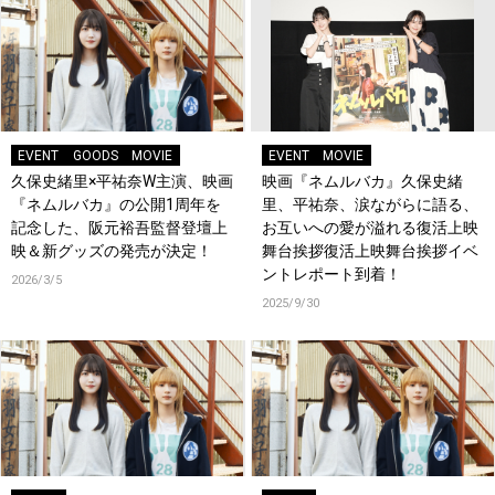
EVENT
GOODS
MOVIE
EVENT
MOVIE
久保史緒里×平祐奈W主演、映画
映画『ネムルバカ』久保史緒
『ネムルバカ』の公開1周年を
里、平祐奈、涙ながらに語る、
記念した、阪元裕吾監督登壇上
お互いへの愛が溢れる復活上映
映＆新グッズの発売が決定！
舞台挨拶復活上映舞台挨拶イベ
ントレポート到着！
2026/3/5
2025/9/30