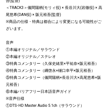
吾(監督)
＜TRACK3＞儀間陽柄(モリィ役) × 長谷川大(岩徹役) × 高
尾悠希(DAN役) × 阪元裕吾(監督)
※商品の仕様・特典は都合により変更になる可能性がご
ざいます。
音声
①本編オリジナル／サラウンド
②本編オリジナル／ステレオ
③特典コメンタリー（久保史緒里×平祐奈×阪元裕吾）
④特典コメンタリー（綱啓永×樋口幸平×阪元裕吾）
⑤特典コメンタリー（儀間陽柄×長谷川大×高尾悠希×阪
元裕吾）
⑥本編バリアフリー日本語音声ガイド
※音声仕様
①DTS-HD Master Audio 5.1ch（サラウンド）