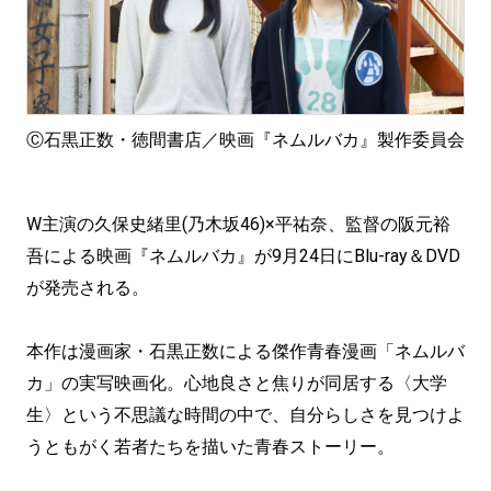
Ⓒ石黒正数・徳間書店／映画『ネムルバカ』製作委員会
W主演の久保史緒里(乃木坂46)×平祐奈、監督の阪元裕
吾による映画『ネムルバカ』が9月24日にBlu-ray＆DVD
が発売される。
本作は漫画家・石黒正数による傑作青春漫画「ネムルバ
カ」の実写映画化。心地良さと焦りが同居する〈大学
生〉という不思議な時間の中で、自分らしさを見つけよ
うともがく若者たちを描いた青春ストーリー。