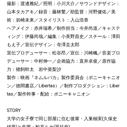
撮影：渡邊雅紀／照明：小川大介／サウンドデザイン：
山本タカアキ／録音：藤林繁／助監督：河野健佑／美
術：岩崎未来／スタイリスト：入山浩章
ヘアメイク：赤井瑞希／制作担当：今井尚道／キャステ
ィング：伊藤尚哉／編集：小美野昌史／スチール：澤田
もえ子／宣伝デザイン：寺澤圭太郎
宣伝プロデューサー：松谷昂／宣伝：川崎楓／音楽プロ
デューサー：中村伸一／企画協力：直井卓俊／原作協
力：猪飼幹太 岩中亜梨沙
製作：映画『ネムルバカ』製作委員会（ポニーキャニオ
ン／徳間書店／Libertas）／制作プロダクション：Liber
tas／製作幹事・配給：ポニーキャニオン
STORY
大学の女子寮で同じ部屋に住む後輩・入巣柚実(久保史
緒里)と先輩・鯨井ルカ(平祐奈)。