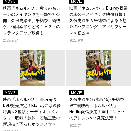
MOVIE
MOVIE
映画『ネムルバカ』数々の名シ
映画『ネムルバカ』Blu-ray収録
ーンのメイキングを一部特別公
の未公開メイキング映像解禁！
開！久保史緒里、平祐奈、綱啓
久保史緒里＆平祐奈による予想
永、樋口幸平など各キャストの
外のハプニング！アドリブシー
クランクアップ映像も！
ンを初公開！
2025/9/24
2025/9/8
MOVIE
MOVIE
映画『ネムルバカ』Blu-ray＆
久保史緒里(乃木坂46)×平祐奈
DVD発売決定！Blu-rayには映像
W主演映画『ネムルバカ』
特典＆3種類オーディオコメン
Netflix配信決定！劇中Tシャツ
タリー収録！原作・石黒正数の
のアレンジVer.発売決定！
新規描き下ろしボックス付き！
2025/7/1