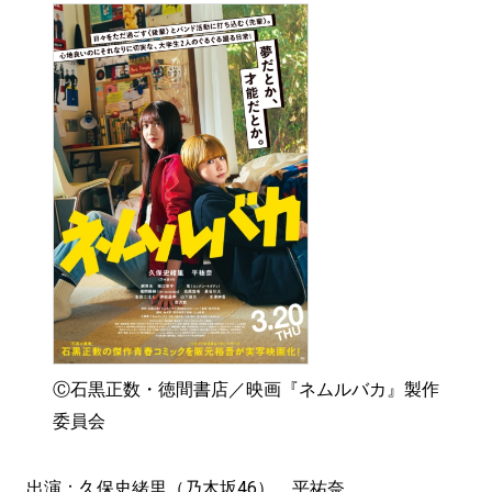
Ⓒ石黒正数・徳間書店／映画『ネムルバカ』製作
委員会
出演：久保史緒里（乃木坂46） 平祐奈