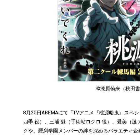
©漆原侑来（秋田
8月20日ABEMAにて「TVアニメ『桃源暗鬼』ス
四季 役）、三浦 魁（手術岾ロクロ 役）、愛美（漣
クや、羅刹学園メンバーの絆を深めるバラエティ企