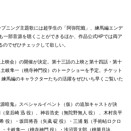
ープニング主題歌には超学生の「阿弥陀籤」、練馬編エンデ
V内でも一部音源を聴くことができるほか、作品公式HPでは両ア
るのでぜひチェックして欲しい。
練馬編先行上映会）の開催が決定。第十三話の上映と第十四話・第十
、土岐隼一（桃寺神門役）のトークショーを予定。チケット
で、練馬編のキャラクターたちの活躍をぜひいち早くご覧いた
『桃源暗鬼』スペシャルイベント（仮）の追加キャストが決
（皇后崎 迅 役）、神谷浩史（無陀野無人 役） 、木村良平
 役）・坂田将吾（矢颪 碇 役）・三浦 魁（手術岾ロクロ
役）・土岐隼一（桃寺神門 役）・浅沼晋太郎（桃華月詠