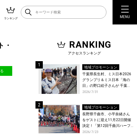
MENU
ランキング
RANKING
ト・
アクセスランキング
地域プロモーション
送る
千葉県長生村、ミス日本2026
グランプリ＆ミス日本「海の
日」の野口絵子さんが 千葉県
唯一の村・長生村で地引網を
2026/7/31
体験！
地域プロモーション
長野県千曲市、小平奈緒さん
をゲストに迎え11月22日開催
決定！「第12回千曲川ハーフ
マラソン」エントリー受付開
2026/7/23