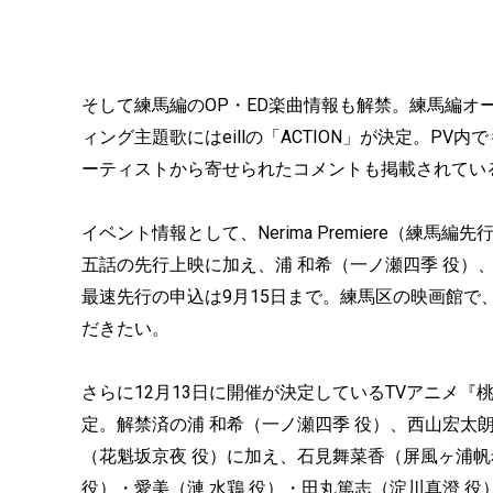
そして練馬編のOP・ED楽曲情報も解禁。練馬編オ
ィング主題歌にはeillの「ACTION」が決定。P
ーティストから寄せられたコメントも掲載されてい
イベント情報として、Nerima Premiere（
五話の先行上映に加え、浦 和希（一ノ瀬四季 役）
最速先行の申込は9月15日まで。練馬区の映画館
だきたい。
さらに12月13日に開催が決定しているTVアニメ
定。解禁済の浦 和希（一ノ瀬四季 役）、西山宏太朗
（花魁坂京夜 役）に加え、石見舞菜香（屏風ヶ浦帆希
役）・愛美（漣 水鶏 役）・田丸篤志（淀川真澄 