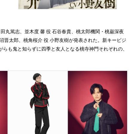
田丸篤志、並木度 馨 役 石谷春貴、桃太郎機関・桃巌深夜
 浅沼晋太郎、桃角桜介 役 小野友樹が発表された。新キービジ
がらも鬼と知らずに四季と友人となる桃寺神門それぞれの、