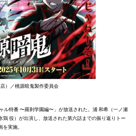
書店）／桃源暗鬼製作委員会
ペシャル特番 〜羅刹学園編〜」が放送された。浦 和希（一ノ瀬
 水鶏 役）が出演し、放送された第六話までの振り返りトー
画を実施。