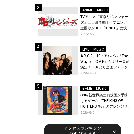
始！
ANIME
MUSIC
TVアニメ『東京リベンジャー
ズ』三天戦争編オープニング
主題歌がJO1「IGNITE」に決
定！メンバー全員から喜びと
2026/7/21
作品への想いあふれるコメン
トが到着！9月に東京・大阪で
LIVE
MUSIC
先行上映会を開催！
A.B.C-Z、10thアルバム『The
Way of L.O.V-E』のリリースが
決定！10月より全国ツアーを
開催！
2026/7/29
GAME
MUSIC
SNK/新世界楽曲雑技団が手掛
けるゲーム『THE KING OF
FIGHTERS ’96』のアレンジサ
ウンドトラックが配信開始！
2026/8/3
アクセスランキング
TOP 10を見る