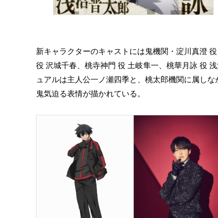
新キャラクターのキャストには鬼機関・淀川真澄 役 
役 沢城千春、桃寺神門 役 土岐隼一、桃華月詠 役
ュアルは主人公一ノ瀬四季と、桃太郎機関に属しな
鬼気迫る表情が描かれている。