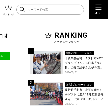
MENU
ランキング
RANKING
スロオ
アクセスランキング
地域プロモーション
送る
千葉県長生村、ミス日本2026
グランプリ＆ミス日本「海の
日」の野口絵子さんが 千葉県
唯一の村・長生村で地引網を
2026/7/31
体験！
地域プロモーション
長野県千曲市、小平奈緒さん
をゲストに迎え11月22日開催
決定！「第12回千曲川ハーフ
マラソン」エントリー受付開
2026/7/23