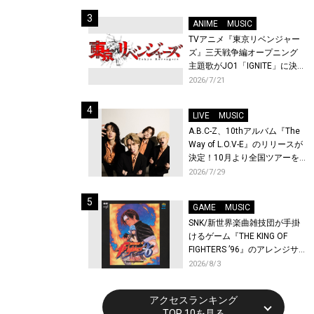
始！
ANIME
MUSIC
TVアニメ『東京リベンジャー
ズ』三天戦争編オープニング
主題歌がJO1「IGNITE」に決
定！メンバー全員から喜びと
2026/7/21
作品への想いあふれるコメン
トが到着！9月に東京・大阪で
LIVE
MUSIC
先行上映会を開催！
A.B.C-Z、10thアルバム『The
Way of L.O.V-E』のリリースが
決定！10月より全国ツアーを
開催！
2026/7/29
GAME
MUSIC
SNK/新世界楽曲雑技団が手掛
けるゲーム『THE KING OF
FIGHTERS ’96』のアレンジサ
ウンドトラックが配信開始！
2026/8/3
アクセスランキング
TOP 10を見る