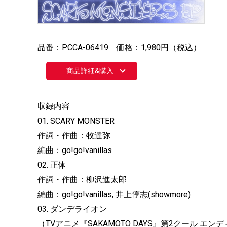
品番：PCCA-06419 価格：1,980円（税込）
商品詳細&購入
収録内容
01. SCARY MONSTER
作詞・作曲：牧達弥
編曲：go!go!vanillas
02. 正体
作詞・作曲：柳沢進太郎
編曲：go!go!vanillas, 井上惇志(showmore)
03. ダンデライオン
（TVアニメ『SAKAMOTO DAYS』第2クール エ