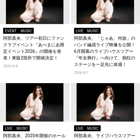
EVENT
MUSIC
LIVE
MUSIC
阿部真央、ツアー初日にファン
阿部真央、「じゃあ、何故」の
クラブイベント『あべまにあ限
バンド編成ライブ映像を公開！
定イベント2026』の開催を発
6月開幕のライブハウスツアー
表！東阪2箇所で開催決定！
『年女興行』へ向けて、熱狂の
ステージを一足先に体感！
2026/6/8
2026/6/1
LIVE
MUSIC
LIVE
MUSIC
阿部真央、2025年開催のホール
阿部真央、ライブハウスツアー