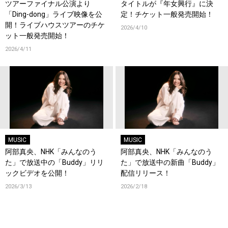
ツアーファイナル公演より
タイトルが『年女興行』に決
「Ding-dong」ライブ映像を公
定！チケット一般発売開始！
開！ライブハウスツアーのチケ
2026/4/10
ット一般発売開始！
2026/4/11
MUSIC
MUSIC
阿部真央、NHK「みんなのう
阿部真央、NHK「みんなのう
た」で放送中の「Buddy」リリ
た」で放送中の新曲「Buddy」
ックビデオを公開！
配信リリース！
2026/3/13
2026/2/18