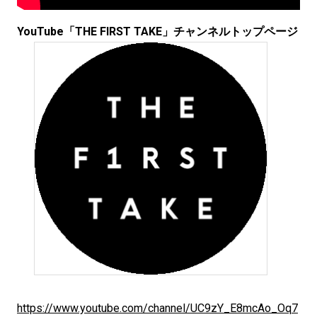
YouTube「THE FIRST TAKE」チャンネルトップページ
https://www.youtube.com/channel/UC9zY_E8mcAo_Oq7