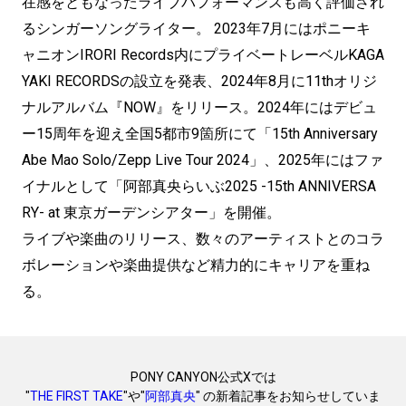
在感をともなったライブパフォーマンスも高く評価され
るシンガーソングライター。 2023年7月にはポニーキ
ャニオンIRORI Records内にプライベートレーベルKAGA
YAKI RECORDSの設立を発表、2024年8月に11thオリジ
ナルアルバム『NOW』をリリース。2024年にはデビュ
ー15周年を迎え全国5都市9箇所にて「15th Anniversary
Abe Mao Solo/Zepp Live Tour 2024」、2025年にはファ
イナルとして「阿部真央らいぶ2025 -15th ANNIVERSA
RY- at 東京ガーデンシアター」を開催。
ライブや楽曲のリリース、数々のアーティストとのコラ
ボレーションや楽曲提供など精力的にキャリアを重ね
る。
PONY CANYON公式Xでは
"
THE FIRST TAKE
"や"
阿部真央
" の新着記事をお知らせしていま