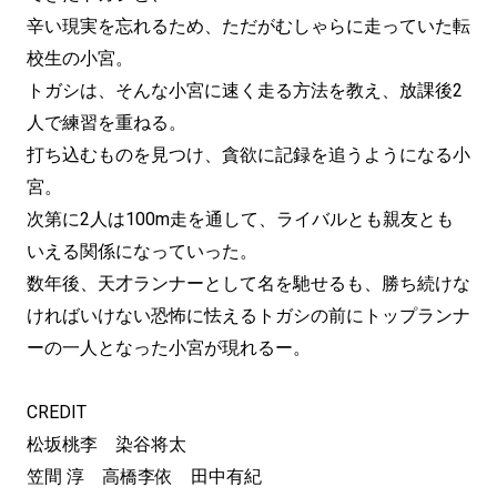
辛い現実を忘れるため、ただがむしゃらに走っていた転
校生の小宮。
トガシは、そんな小宮に速く走る方法を教え、放課後2
人で練習を重ねる。
打ち込むものを見つけ、貪欲に記録を追うようになる小
宮。
次第に2人は100m走を通して、ライバルとも親友とも
いえる関係になっていった。
数年後、天才ランナーとして名を馳せるも、勝ち続けな
ければいけない恐怖に怯えるトガシの前にトップランナ
ーの一人となった小宮が現れるー。
CREDIT
松坂桃李 染谷将太
笠間 淳 高橋李依 田中有紀