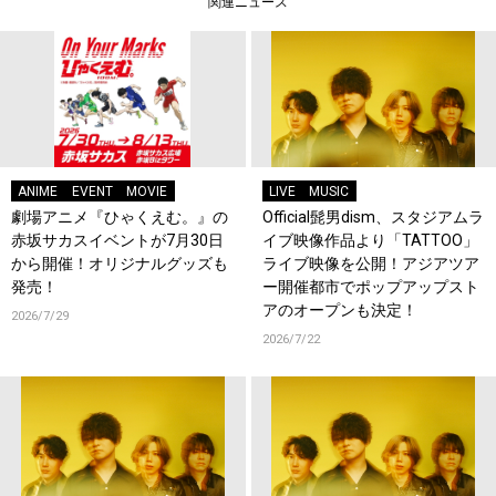
関連ニュース
ANIME
EVENT
MOVIE
LIVE
MUSIC
劇場アニメ『ひゃくえむ。』の
Official髭男dism、スタジアムラ
赤坂サカスイベントが7月30日
イブ映像作品より「TATTOO」
から開催！オリジナルグッズも
ライブ映像を公開！アジアツア
発売！
ー開催都市でポップアップスト
アのオープンも決定！
2026/7/29
2026/7/22