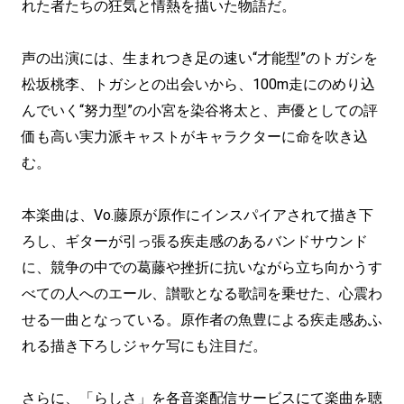
れた者たちの狂気と情熱を描いた物語だ。
声の出演には、生まれつき足の速い“才能型”のトガシを
松坂桃李、トガシとの出会いから、100m走にのめり込
んでいく“努力型”の小宮を染谷将太と、声優としての評
価も高い実力派キャストがキャラクターに命を吹き込
む。
本楽曲は、Vo.藤原が原作にインスパイアされて描き下
ろし、ギターが引っ張る疾走感のあるバンドサウンド
に、競争の中での葛藤や挫折に抗いながら立ち向かうす
べての人へのエール、讃歌となる歌詞を乗せた、心震わ
せる一曲となっている。原作者の魚豊による疾走感あふ
れる描き下ろしジャケ写にも注目だ。
さらに、「らしさ」を各音楽配信サービスにて楽曲を聴