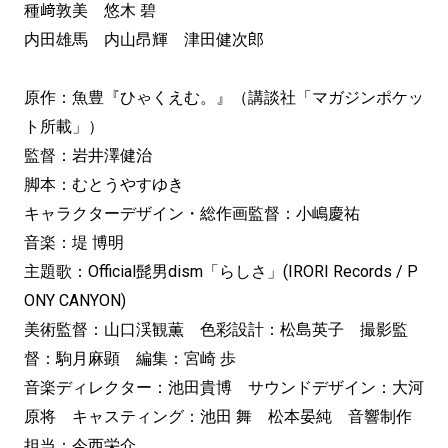
種﨑敦美 悠木 碧
内田雄馬 内山昂輝 津田健次郎
原作：魚豊『ひゃくえむ。』（講談社「マガジンポケッ
ト所載」）
監督：岩井澤健治
脚本：むとうやすゆき
キャラクターデザイン・総作画監督：小嶋慶祐
音楽：堤 博明
主題歌：Official髭男dism「らしさ」(IRORI Records / P
ONY CANYON)
美術監督：山口渓観薫 色彩設計：松島英子 撮影監
督：駒月麻顕 編集：宮崎 歩
音楽ディレクター：池田貴博 サウンドデザイン：大河
原将 キャスティング：池田 舞 松本晏純 音響制作
担当：今西栄介