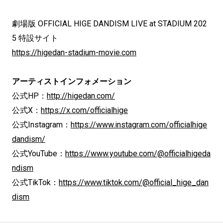
劇場版 OFFICIAL HIGE DANDISM LIVE at STADIUM 202
5 特設サイト
https://higedan-stadium-movie.com
アーティストインフォメーション
公式HP：
http://higedan.com/
公式X：
https://x.com/officialhige
公式Instagram：
https://www.instagram.com/officialhige
dandism/
公式YouTube：
https://www.youtube.com/@officialhigeda
ndism
公式TikTok：
https://www.tiktok.com/@official_hige_dan
dism