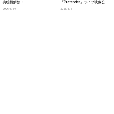
典絵柄解禁！
「Pretender」ライブ映像公
開！
2026/6/19
2026/6/1