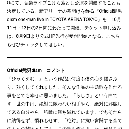
Oにて、音楽ライブこけら落とし公演を開催することも
決定している。新アリーナの幕開けを飾る『Official髭男
dism one-man live in TOYOTA ARENA TOKYO』を、10月
11日・12日の2日間にわたって開催。チケット申し込み
は、8月9日より公式HP先行が受付開始となる。こちら
もぜひチェックしてほしい。
Official髭男dism コメント
『ひゃくえむ。』という作品は何度も僕の心を揺さぶ
り、熱くしてくれました。そんな作品の主題歌を作れる
事をとても幸せに思いました。「らしさ」という曲で
す。世の中は、絶対に敵わない相手やら、絶対に邪魔し
て来る自分やら、強敵に満ち溢れています。でもそれら
に納得せず、慣れもせず、「絶対」に抗い奮闘する全て
の人への賛歌としても、この歌を作りました。作品を彩