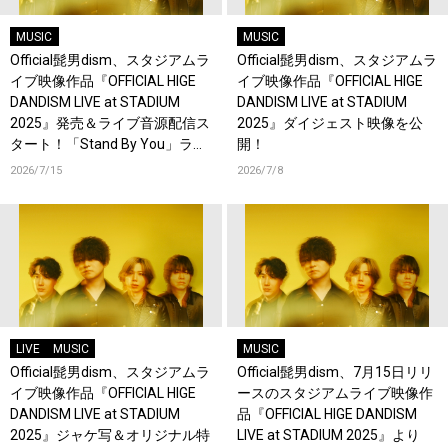
MUSIC
MUSIC
Official髭男dism、スタジアムラ
Official髭男dism、スタジアムラ
イブ映像作品『OFFICIAL HIGE
イブ映像作品『OFFICIAL HIGE
DANDISM LIVE at STADIUM
DANDISM LIVE at STADIUM
2025』発売＆ライブ音源配信ス
2025』ダイジェスト映像を公
タート！「Stand By You」ライ
開！
ブ映像を公開！
2026/7/15
2026/7/8
LIVE
MUSIC
MUSIC
Official髭男dism、スタジアムラ
Official髭男dism、7月15日リリ
イブ映像作品『OFFICIAL HIGE
ースのスタジアムライブ映像作
DANDISM LIVE at STADIUM
品『OFFICIAL HIGE DANDISM
2025』ジャケ写＆オリジナル特
LIVE at STADIUM 2025』より