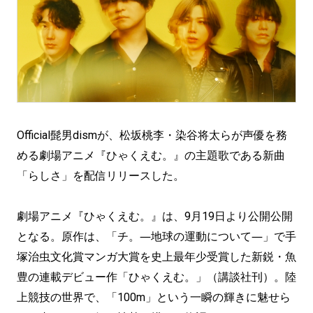
Official髭男dismが、松坂桃李・染谷将太らが声優を務
める劇場アニメ『ひゃくえむ。』の主題歌である新曲
「らしさ」を配信リリースした。
劇場アニメ『ひゃくえむ。』は、9月19日より公開公開
となる。原作は、「チ。―地球の運動について―」で手
塚治虫文化賞マンガ大賞を史上最年少受賞した新鋭・魚
豊の連載デビュー作「ひゃくえむ。」（講談社刊）。陸
上競技の世界で、「100m」という一瞬の輝きに魅せら