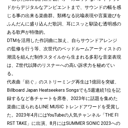
ドからデジタルなアンビエントまで、サウンドの幅を感
じる事の出来る楽曲群。類稀なる比喩表現や言葉遊びを
ふんだんに盛り込んだ歌詞、耳にスッと馴染む透明感の
ある歌声が特徴的。
DTMを活用した作詞曲に加え、自らサウンドアレンジ
の監修を行う等、次世代のベッドルームアーティストの
潮流を組んだ制作スタイルから生まれる多彩な音楽表現
は、Z世代以降のリスナーへの高い訴求力を秘めてい
る。
代表曲「紡ぐ」のストリーミング再生は1億回を突破、
Billboard Japan Heatseekers Songsでも5週連続1位を記
録するなど各チャートを席巻、2023年に話題を集めた
楽曲に送られるLINE MUSIC トレンドアワードを受賞し
た。2023年4月にはYouTubeの人気チャンネル「THE FI
RST TAKE」に出演、8月にはSUMMER SONIC 2023への