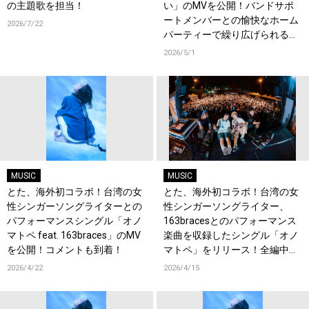
の主題歌を担当！
い」のMVを公開！バンドサポ
ートメンバーとの愉快なホーム
2026/7/22
パーティーで繰り広げられるパ
フォーマンス映像に注目！
2026/5/1
MUSIC
MUSIC
とた、海外初コラボ！台湾の女
とた、海外初コラボ！台湾の女
性シンガーソングライターとの
性シンガーソングライター、
パフォーマンスシングル「オノ
163bracesとのパフォーマンス
マトペ feat. 163braces」のMV
楽曲を収録したシングル「オノ
を公開！コメントも到着！
マトペ」をリリース！全編中国
語詞にも初チャレンジ！コメン
2026/4/22
2026/4/15
トも到着！