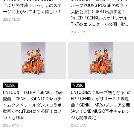
半ぶりの共演！いっしょのステ
ループYOUNG POSSEの東京・
ージに上がれてすごく嬉しい！
大阪公演にGUEST出演決定！
1st EP『GENKI』のオリジナル
2025/11/27
TikTokエフェクトが公開！動画
投稿チャレンジもスタート！
2025/9/29
MUSIC
MUSIC
UN1CON、1st EP『GENKI』の表
UN1CONのグループ初となる1st
題曲「GENKI」のUN1CON×ガチ
EP『GENKI』がリリース！表題
ャムクスペシャルダンスコラボ
曲「GENKI」MVのプレミア公開
動画がYouTubeにて公開！コメ
決定！LINE MUSIC再生チャレン
ントも到着！
ジも開催決定！
2025/9/16
2025/8/27