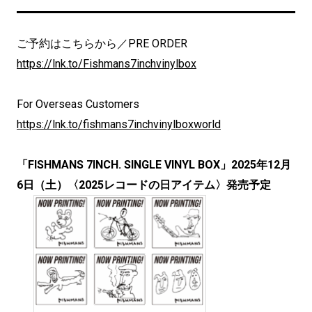
ご予約はこちらから／PRE ORDER
https://lnk.to/Fishmans7inchvinylbox
For Overseas Customers
https://lnk.to/fishmans7inchvinylboxworld
「FISHMANS 7INCH. SINGLE VINYL BOX」2025年12月
6日（土）〈2025レコードの日アイテム〉発売予定