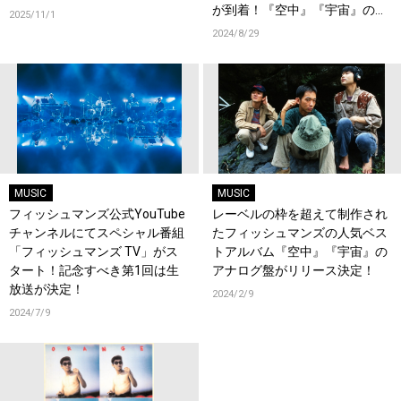
が到着！『空中』『宇宙』の配
2025/11/1
信もスタート！
2024/8/29
MUSIC
MUSIC
フィッシュマンズ公式YouTube
レーベルの枠を超えて制作され
チャンネルにてスペシャル番組
たフィッシュマンズの人気ベス
「フィッシュマンズ TV」がス
トアルバム『空中』『宇宙』の
タート！記念すべき第1回は生
アナログ盤がリリース決定！
放送が決定！
2024/2/9
2024/7/9