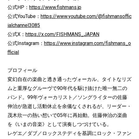
公式HP：
https://www.fishmans.jp
公式YouTube：
https://www.youtube.com/@fishmansoffic
ialchannel3085
公式X：
https://x.com/FISHMANS_JAPAN
公式Instagram：
https://www.instagram.com/fishmans_o
fficial
プロフィール
変幻自在の楽曲と透き通ったヴォーカル、タイトなリズ
ムと重厚なグルーヴで90年代を駆け抜けた唯一無二の
バンド。99年ヴォーカリスト／ソングライターの佐藤
伸治が急逝し活動休止を余儀なくされるが、リーダー・
茂木欣一の熱い想いで05年に再始動。佐藤伸治の楽曲
を《いまの音楽》として演奏しつづけている。
レゲエ／ダブ／ロックステディを基調にロック・ファン