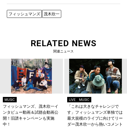
フィッシュマンズ
茂木欣一
RELATED NEWS
関連ニュース
MUSIC
LIVE
MUSIC
フィッシュマンズ、茂木欣一イ
「これは大きなチャレンジで
ンタビュー動画＆試聴会動画公
す」フィッシュマンズ単独では
開！旧譜キャンペーンも実施
最大規模のライブに向けてリー
中！
ダー茂木欣一から熱いコメント