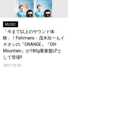
MUSIC
「今まで以上のサウンド体
験」！Fishmans・茂木欣一もイ
チオシの『ORANGE』『Oh!
Mountain』が180g重量盤LPと
して登場!!
2021/10/26