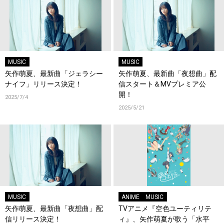
MUSIC
MUSIC
矢作萌夏、最新曲「ジェラシー
矢作萌夏、最新曲「夜想曲」配
ナイフ」リリース決定！
信スタート＆MVプレミア公
開！
2025/7/4
2025/5/21
MUSIC
ANIME
MUSIC
矢作萌夏、最新曲「夜想曲」配
TVアニメ『空色ユーティリテ
信リリース決定！
ィ』、矢作萌夏が歌う「水平