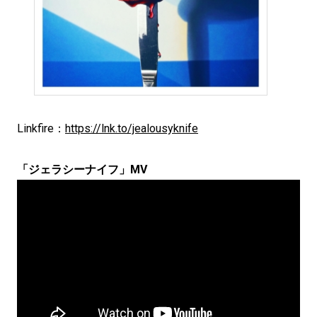
Linkfire：
https://lnk.to/jealousyknife
「ジェラシーナイフ」MV