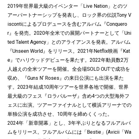
2019年世界最大級のイベンター「Live Nation」とのツ
アーパートナーシップを発表し、ロック界の伝説Tony V
iscontiによるプロデュースを含むアルバム『Conquero
r』を発売。2020年全米での展開パートナーとして「Uni
ted Talent Agency」とのアライアンスを発表。アルバム
『Unseen World』をリリース。2021年Netflix映画『Kat
e』でハリウッドデビューを果たす。2022年動員数2万
人越えの全米ツアーを開催。全会場SOLD OUTで成功を
収め、『Guns Nʼ Roses』の来日公演にも出演を果た
す。2023年結成10周年ツアーを世界各地で開催、世界
最大級のフェス『ロラパルーザ』含め4つの大型海外フ
ェスに出演。ツアーファイナルとして横浜アリーナでの
単独公演を成功させ、10周年を締めくくった。
2024年「新章開幕」とし、3年半ぶりとなるフルアルバ
ムをリリース。フルアルバムには「Bestie」(Avicii「Wa