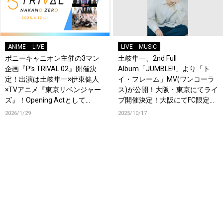
ANIME
LIVE
LIVE
MUSIC
ポニーキャニオン主催の3マン
土岐隼一、2nd Full
企画『P’s TRIVAL 02』開催決
Album「JUMBLE!!」より「ト
定！出演は土岐隼一×伊東健人
イ・フレーム」MV(ワンコーラ
×TVアニメ『東京リベンジャー
ス)が公開！大阪・東京にてライ
ズ』！Opening Actとして
ブ開催決定！大阪にてFC限定ツ
OrJourneyも登場！
アー＆イベントの開催も決定！
2026/1/29
2025/10/17