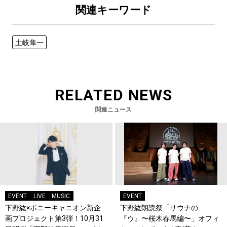
関連キーワード
土岐隼一
RELATED NEWS
関連ニュース
EVENT
LIVE
MUSIC
EVENT
下野紘×ポニーキャニオン新企
下野紘朗読祭「サウナの
画プロジェクト第3弾！10月31
『ウ』〜桜木春馬編〜」オフィ