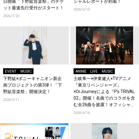
日開催「下野紘音楽祭」のチケ
シャルレポートが到着！
ット最速先行受付がスタート！
2026/6/12
2026/7/22
EVENT
MUSIC
ANIME
LIVE
MUSIC
下野紘×ポニーキャニオン新企
土岐隼一×伊東健人×TVアニメ
画プロジェクトの第3弾！「下
『東京リベンジャーズ』
野紘音楽祭」開催決定！
×OrJourneyによる『P’s TRIVAL
02』開催！名曲でのコラボを含
2026/5/11
む全26曲を披露！オフィシャル
レポート到着！
2026/4/16