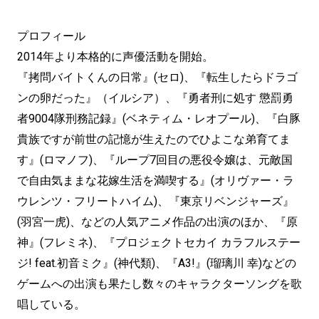
プロフィール
2014年より本格的に声優活動を開始。
『拷問バイトくんの日常』(セロ)、『転生したらドラゴ
ンの卵だった』（イルシア）、『勇者刑に処す 懲罰勇
者9004隊刑務記録』(ベネティム・レオプール)、『白豚
貴族ですが前世の記憶が生えたのでひよこな弟育てま
す』(ロマノフ)、『ループ7回目の悪役令嬢は、元敵国
で自由気ままな花嫁生活を満喫する』(オリヴァー・ラ
ウレンツ・フリートハイム)、『東京リベンジャーズ』
(羽宮一虎)、などの人気アニメ作品の出演のほか、『原
神』(フレミネ)、『プロジェクトセカイ カラフルステー
ジ! feat.初音ミク』(神代類)、『A3!』(瑠璃川 幸)などの
ゲームへの出演も果たし数々のキャラクターソングを歌
唱している。