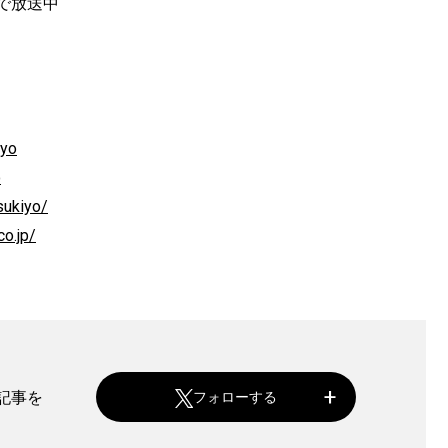
州で放送中
iyo
o
sukiyo/
o.jp/
着記事を
フォローする