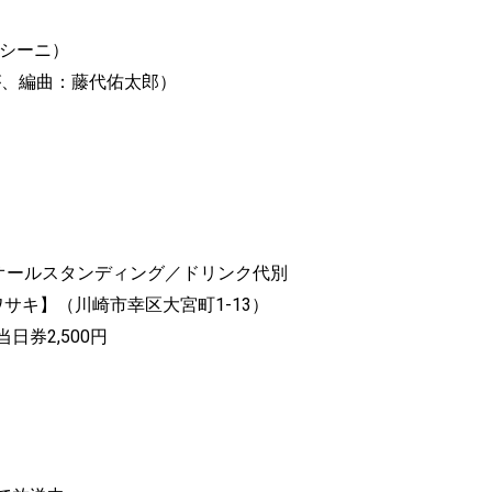
ムシーニ）
だてぃが、編曲：藤代佑太郎）
」
0開演 ※オールスタンディング／ドリンク代別
 カワサキ】（川崎市幸区大宮町1-13）
日券2,500円