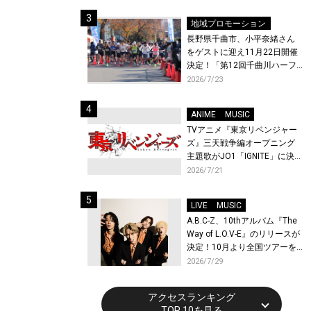
体験！
地域プロモーション
長野県千曲市、小平奈緒さん
をゲストに迎え11月22日開催
決定！「第12回千曲川ハーフ
マラソン」エントリー受付開
2026/7/23
始！
ANIME
MUSIC
TVアニメ『東京リベンジャー
ズ』三天戦争編オープニング
主題歌がJO1「IGNITE」に決
定！メンバー全員から喜びと
2026/7/21
作品への想いあふれるコメン
トが到着！9月に東京・大阪で
LIVE
MUSIC
先行上映会を開催！
A.B.C-Z、10thアルバム『The
Way of L.O.V-E』のリリースが
決定！10月より全国ツアーを
開催！
2026/7/29
アクセスランキング
TOP 10を見る