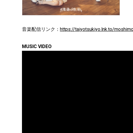
音楽配信リンク：
https://taiyotsukiyo.lnk.to/moshim
MUSIC VIDEO