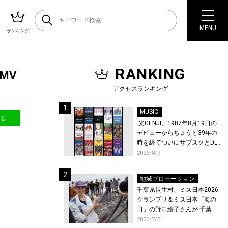
MENU
ランキング
RANKING
MV
アクセスランキング
MUSIC
送る
光GENJI、1987年8月19日の
デビューからちょうど39年の
時を経てついにサブスクとDL
配信が解禁！
2026/8/7
地域プロモーション
千葉県長生村、ミス日本2026
グランプリ＆ミス日本「海の
日」の野口絵子さんが 千葉県
唯一の村・長生村で地引網を
2026/7/31