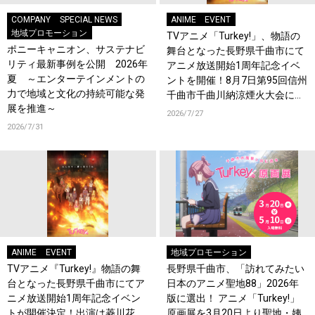
COMPANY
SPECIAL NEWS
ANIME
EVENT
地域プロモーション
TVアニメ「Turkey!」、物語の
ポニーキャニオン、サステナビ
舞台となった長野県千曲市にて
リティ最新事例を公開 2026年
アニメ放送開始1周年記念イベ
夏 ～エンターテインメントの
ントを開催！8月7日第95回信州
力で地域と文化の持続可能な発
千曲市千曲川納涼煙火大会にて
展を推進～
TVアニメ「Turkey!」のミュー
2026/7/27
ジック花火の実施が決定！
2026/7/31
ANIME
EVENT
地域プロモーション
TVアニメ『Turkey!』物語の舞
長野県千曲市、「訪れてみたい
台となった長野県千曲市にてア
日本のアニメ聖地88」2026年
ニメ放送開始1周年記念イベン
版に選出！ アニメ「Turkey!」
トが開催決定！出演は菱川花
原画展を3月20日より聖地・姨