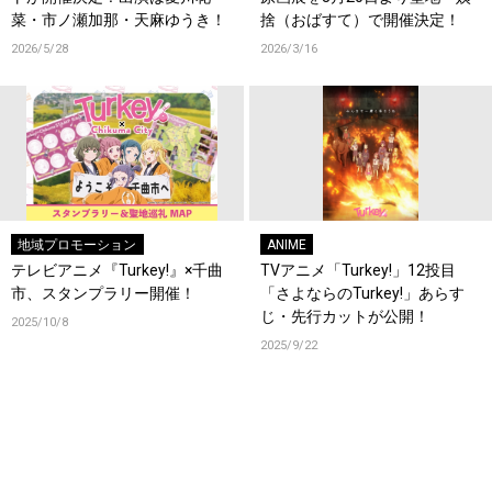
菜・市ノ瀬加那・天麻ゆうき！
捨（おばすて）で開催決定！
2026/5/28
2026/3/16
地域プロモーション
ANIME
テレビアニメ『Turkey!』×千曲
TVアニメ「Turkey!」12投目
市、スタンプラリー開催！
「さよならのTurkey!」あらす
じ・先行カットが公開！
2025/10/8
2025/9/22