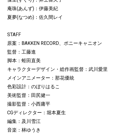
庵珠(あんず)：伊藤美紀
夏夢(なつめ)：佐久間レイ
STAFF
原案：BAKKEN RECORD、ポニーキャニオン
監督：工藤進
脚本：蛭田直美
キャラクターデザイン・総作画監督：武川愛里
メインアニメーター：那花優統
色彩設計：のぼりはるこ
美術監督：田尻健一
撮影監督：小西庸平
CGディレクター：堀本夏生
編集：及川雪江
音楽：林ゆうき