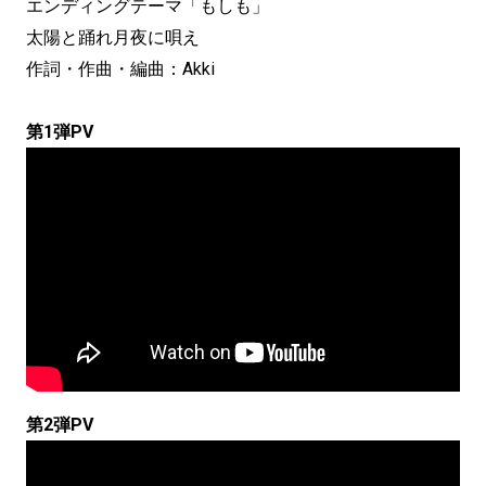
エンディングテーマ「もしも」
太陽と踊れ月夜に唄え
作詞・作曲・編曲：Akki
第1弾PV
第2弾PV