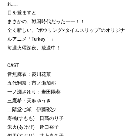
れ……
目を覚ますと…
まさかの、戦国時代だった――！！
全く新しい、“ボウリング×タイムスリップ”のオリジナ
ルアニメ「Turkey！」
毎週火曜深夜、放送中！
CAST
音無麻衣：菱川花菜
五代利奈：市ノ瀬加那
一ノ瀬さゆり：岩田陽葵
三鷹希：天麻ゆうき
二階堂七瀬：伊藤彩沙
寿桃(すもも)：日髙のり子
朱火(あけび)：皆口裕子
傑里(すぐり)：井上喜久子