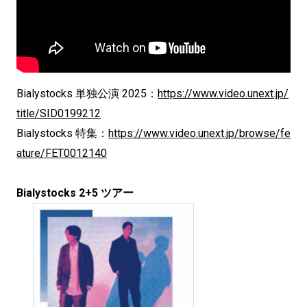
Bialystocks 単独公演 2025：
https://www.video.unext.jp/
title/SID0199212
Bialystocks 特集：
https://www.video.unext.jp/browse/fe
ature/FET0012140
Bialystocks 2+5 ツアー