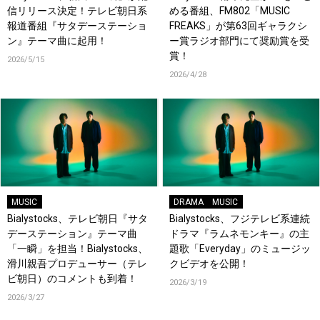
信リリース決定！テレビ朝日系
める番組、FM802「MUSIC
報道番組『サタデーステーショ
FREAKS」が第63回ギャラクシ
ン』テーマ曲に起用！
ー賞ラジオ部門にて奨励賞を受
賞！
2026/5/15
2026/4/28
MUSIC
DRAMA
MUSIC
Bialystocks、テレビ朝日『サタ
Bialystocks、フジテレビ系連続
デーステーション』テーマ曲
ドラマ『ラムネモンキー』の主
「一瞬」を担当！Bialystocks、
題歌「Everyday」のミュージッ
滑川親吾プロデューサー（テレ
クビデオを公開！
ビ朝日）のコメントも到着！
2026/3/19
2026/3/27