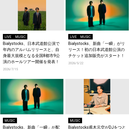
LIVE
MUSIC
LIVE
MUSIC
Bialystocks、日本武道館公演で
Bialystocks、新曲「一瞬」がリ
年内のアルバムリリースと、自
リース！初の日本武道館公演の
身最大規模となる全国8都市9公
チケット追加販売がスタート！
演のホールツアー開催を発表！
2026/5/22
2026/7/15
MUSIC
MUSIC
Bialystocks、新曲「一瞬」が配
Bialystocks甫木元空がDJをつと