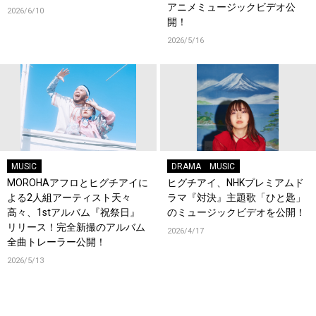
アニメミュージックビデオ公
2026/6/10
開！
2026/5/16
MUSIC
DRAMA
MUSIC
MOROHAアフロとヒグチアイに
ヒグチアイ、NHKプレミアムド
よる2人組アーティスト天々
ラマ『対決』主題歌「ひと匙」
高々、1stアルバム『祝祭日』
のミュージックビデオを公開！
リリース！完全新撮のアルバム
2026/4/17
全曲トレーラー公開！
2026/5/13