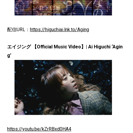
配信URL：
https://higuchiai.lnk.to/Aging
エイジング 【Official Music Video】| Ai Higuchi ‘Agin
g’
https://youtu.be/kZrRBxd0HA4