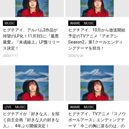
MUSIC
ANIME
MUSIC
ヒグチアイ、アルバム2作品が
ヒグチアイ、10月から放送開始
待望のLP化！11月3日に『最悪
予定のTVアニメ『アオアシ
最愛』『未成線上』LP盤リリー
Season2』第1クールエンディ
ス決定！
ングテーマを担当！
2026/7/17
2026/6/26
LIVE
MUSIC
ANIME
MUSIC
ヒグチアイが「好きな人」を招
ヒグチアイ、TVアニメ『スノウ
く自主企画『好きな人の好きな
ボールアース』エンディングテ
人』、4年ぶり開催決定！
ーマ「今この胸に滾るのは」の