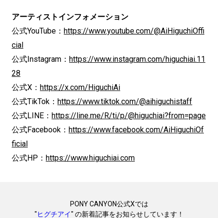
アーティストインフォメーション
公式YouTube：
https://www.youtube.com/@AiHiguchiOffi
cial
公式Instagram：
https://www.instagram.com/higuchiai.11
28
公式X：
https://x.com/HiguchiAi
公式TikTok：
https://www.tiktok.com/@aihiguchistaff
公式LINE：
https://line.me/R/ti/p/@higuchiai?from=page
公式Facebook：
https://www.facebook.com/AiHiguchiOf
ficial
公式HP：
https://www.higuchiai.com
PONY CANYON公式Xでは
"
ヒグチアイ
" の新着記事をお知らせしています！