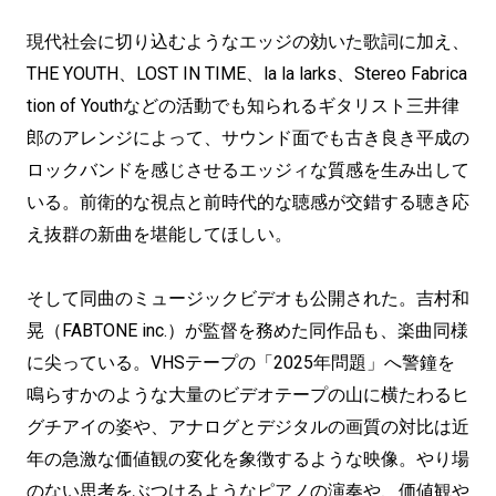
現代社会に切り込むようなエッジの効いた歌詞に加え、
THE YOUTH、LOST IN TIME、la la larks、Stereo Fabrica
tion of Youthなどの活動でも知られるギタリスト三井律
郎のアレンジによって、サウンド面でも古き良き平成の
ロックバンドを感じさせるエッジィな質感を生み出して
いる。前衛的な視点と前時代的な聴感が交錯する聴き応
え抜群の新曲を堪能してほしい。
そして同曲のミュージックビデオも公開された。吉村和
晃（FABTONE inc.）が監督を務めた同作品も、楽曲同様
に尖っている。VHSテープの「2025年問題」へ警鐘を
鳴らすかのような大量のビデオテープの山に横たわるヒ
グチアイの姿や、アナログとデジタルの画質の対比は近
年の急激な価値観の変化を象徴するような映像。やり場
のない思考をぶつけるようなピアノの演奏や、価値観や