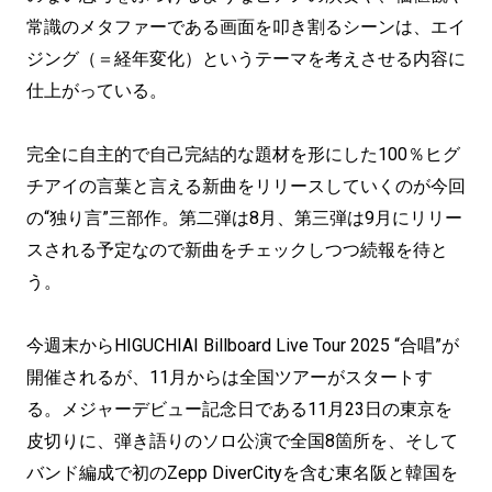
常識のメタファーである画面を叩き割るシーンは、エイ
ジング（＝経年変化）というテーマを考えさせる内容に
仕上がっている。
完全に自主的で自己完結的な題材を形にした100％ヒグ
チアイの言葉と言える新曲をリリースしていくのが今回
の“独り言”三部作。第二弾は8月、第三弾は9月にリリー
スされる予定なので新曲をチェックしつつ続報を待と
う。
今週末からHIGUCHIAI Billboard Live Tour 2025 “合唱”が
開催されるが、11月からは全国ツアーがスタートす
る。メジャーデビュー記念日である11月23日の東京を
皮切りに、弾き語りのソロ公演で全国8箇所を、そして
バンド編成で初のZepp DiverCityを含む東名阪と韓国を