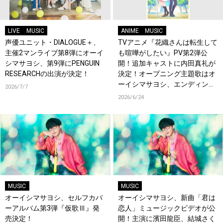
LIVE
MUSIC
ANIME
MUSIC
声優ユニット・DIALOGUE＋、
TVアニメ『花織さんは転生して
主催2マンライブ第8弾にオーイ
も喧嘩がしたい』PV第2弾公
シマサヨシ、第9弾にPENGUIN
開！追加キャストに内田真礼が
RESEARCHの出演が決定！
決定！オープニング主題歌はオ
ーイシマサヨシ、エンディング
2026/7/7
主題歌は内田真礼が担当！
2026/6/24
MUSIC
MUSIC
オーイシマサヨシ、セルフカバ
オーイシマサヨシ、新曲「君は
ーアルバム第3弾『仮歌Ⅲ』発
恋人」ミュージックビデオが公
売決定！
開！主演に濱田龍臣、結城さく