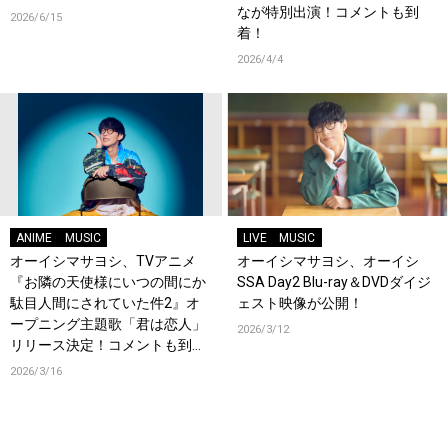
なが特別出演！コメントも到
2026/6/15
着！
2026/4/4
ANIME
MUSIC
LIVE
MUSIC
オーイシマサヨシ、TVアニメ
オーイシマサヨシ、オーイシ
『お隣の天使様にいつの間にか
SSA Day2 Blu-ray＆DVDダイジ
駄目人間にされていた件2』オ
ェスト映像が公開！
ープニング主題歌「君は恋人」
2026/3/12
リリース決定！コメントも到
着！
2026/3/16