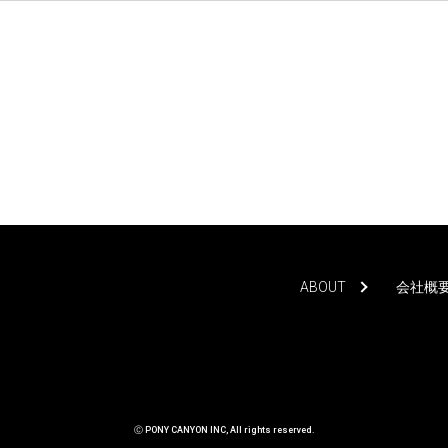
ABOUT
会社概
Ⓒ PONY CANYON INC, All rights reserved.