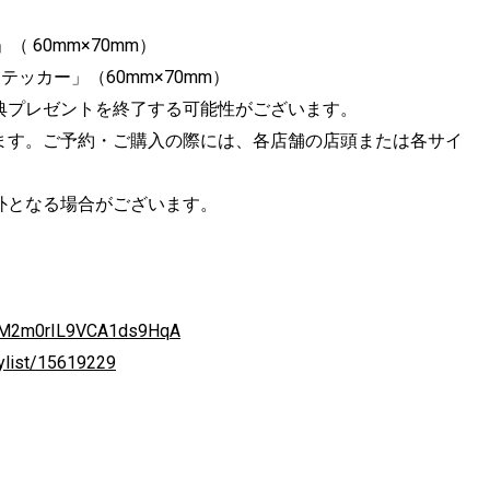
60mm×70mm）
ステッカー」（60mm×70mm）
典プレゼントを終了する可能性がございます。
ます。ご予約・ご購入の際には、各店舗の店頭または各サイ
外となる場合がございます。
XuM2m0rIL9VCA1ds9HqA
ylist/15619229