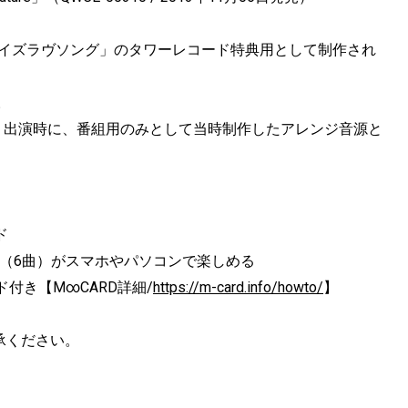
マイネームイズラヴソング」のタワーレコード特典用として制作され
。
組「夜光音楽」出演時に、番組用のみとして当時制作したアレンジ音源と
ド
（6曲）がスマホやパソコンで楽しめる
付き【M∞CARD詳細/
https://m-card.info/howto/
】
承ください。