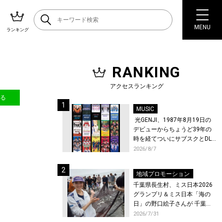
MENU
ランキング
RANKING
アクセスランキング
送る
MUSIC
光GENJI、1987年8月19日の
デビューからちょうど39年の
時を経てついにサブスクとDL
配信が解禁！
2026/8/7
地域プロモーション
千葉県長生村、ミス日本2026
グランプリ＆ミス日本「海の
日」の野口絵子さんが 千葉県
唯一の村・長生村で地引網を
2026/7/31