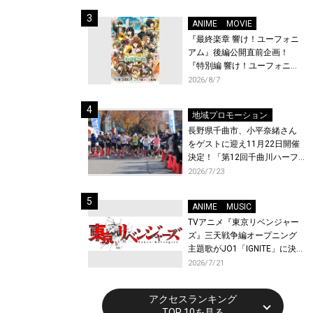
体験！
ANIME
MOVIE
『最終楽章 響け！ユーフォニ
アム』後編公開直前企画！
『特別編 響け！ユーフォニア
ム〜アンサンブルコンテス
2026/8/7
ト〜』と『最終楽章 響け！ユ
ーフォニアム』前編の一挙上
地域プロモーション
映が決定！
長野県千曲市、小平奈緒さん
をゲストに迎え11月22日開催
決定！「第12回千曲川ハーフ
マラソン」エントリー受付開
2026/7/23
始！
ANIME
MUSIC
TVアニメ『東京リベンジャー
ズ』三天戦争編オープニング
主題歌がJO1「IGNITE」に決
定！メンバー全員から喜びと
2026/7/21
作品への想いあふれるコメン
トが到着！9月に東京・大阪で
アクセスランキング
先行上映会を開催！
TOP 10を見る