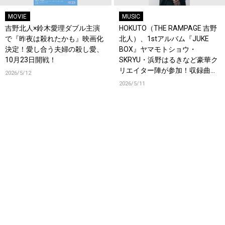
MOVIE
MUSIC
吉野北人×鈴木愛理ダブル主演
HOKUTO（THE RAMPAGE 吉野
で『昨夜は殺れたかも』映画化
北人）、1stアルバム『JUKE
決定！愛し合う夫婦の殺し愛、
BOX』ヤマモトショウ・
10月23日開戦！
SKRYU・浜野はるきなど豪華ク
リエイター陣が参加！収録曲を
2026/5/12
一挙公開＆新曲「軽率」配信！
2026/5/11
コメントも到着！