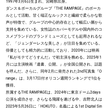
1997年3月6日生まれ、宮崎県出身。
ダンス＆ボーカルグループ『THE RAMPAGE』のボーカ
ルとして活動。甘く端正なルックスと繊細で柔らかな歌
声が特徴で、グループの中心的存在として幅広い層から
支持を集めている。女性誌のカバーモデルや国内外のコ
スメブランドのブランドミューズとしても起用されるな
ど、「ジェンダーレスな美しさ」が注目を集めている。
俳優としても精力的に活動しており、2020年には映画
『私がモテてどうすんだ』で初主演を務める。2025年1
月には主演映画『遺書、公開。』が全国公開され、話題
を呼んだ。さらに、同年2月に発売された2nd写真集『O
range』は、3月17日付オリコン週間ランキングで1位を
獲得。
所属するTHE RAMPAGEは、2024年に東京ドーム2days
公演を成功させ、さらなる飛躍を遂げる中、吉野北人は
2025年5月26日に「HOKUTO」名義による1st Digital Sin