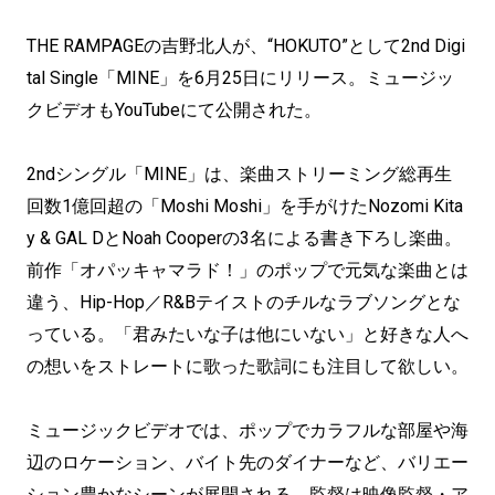
THE RAMPAGEの吉野北人が、“HOKUTO”として2nd Digi
tal Single「MINE」を6月25日にリリース。ミュージッ
クビデオもYouTubeにて公開された。
2ndシングル「MINE」は、楽曲ストリーミング総再生
回数1億回超の「Moshi Moshi」を手がけたNozomi Kita
y & GAL DとNoah Cooperの3名による書き下ろし楽曲。
前作「オパッキャマラド！」のポップで元気な楽曲とは
違う、Hip-Hop／R&Bテイストのチルなラブソングとな
っている。「君みたいな子は他にいない」と好きな人へ
の想いをストレートに歌った歌詞にも注目して欲しい。
ミュージックビデオでは、ポップでカラフルな部屋や海
辺のロケーション、バイト先のダイナーなど、バリエー
ション豊かなシーンが展開される。監督は映像監督・ア