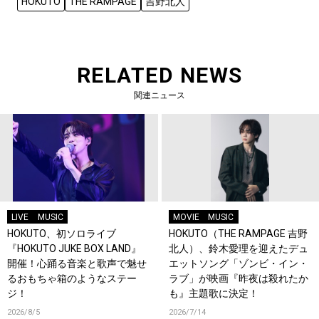
HOKUTO
THE RAMPAGE
吉野北人
RELATED NEWS
関連ニュース
LIVE
MUSIC
MOVIE
MUSIC
HOKUTO、初ソロライブ
HOKUTO（THE RAMPAGE 吉野
『HOKUTO JUKE BOX LAND』
北人）、鈴木愛理を迎えたデュ
開催！心踊る音楽と歌声で魅せ
エットソング「ゾンビ・イン・
るおもちゃ箱のようなステー
ラブ」が映画『昨夜は殺れたか
ジ！
も』主題歌に決定！
2026/8/5
2026/7/14