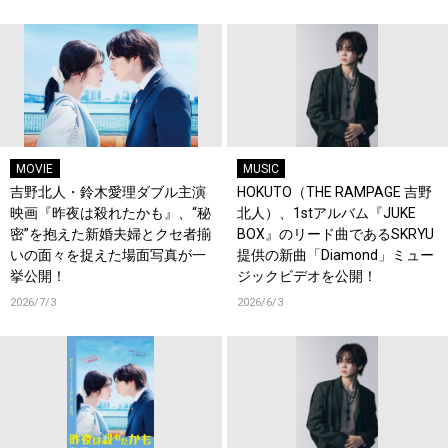
MOVIE
MUSIC
吉野北人・鈴木愛理ダブル主演
HOKUTO（THE RAMPAGE 吉野
映画『昨夜は殺れたかも』、“秘
北人）、1stアルバム『JUKE
密”を抱えた新婚夫婦とクセ者揃
BOX』のリード曲であるSKRYU
いの面々を捉えた場面写真が一
提供の新曲「Diamond」ミュー
挙公開！
ジックビデオを公開！
2026/7/3
2026/6/3