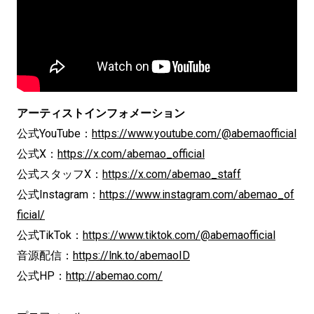
アーティストインフォメーション
公式YouTube：
https://www.youtube.com/@abemaofficial
公式X：
https://x.com/abemao_official
公式スタッフX：
https://x.com/abemao_staff
公式Instagram：
https://www.instagram.com/abemao_of
ficial/
公式TikTok：
https://www.tiktok.com/@abemaofficial
音源配信：
https://lnk.to/abemaoID
公式HP：
http://abemao.com/