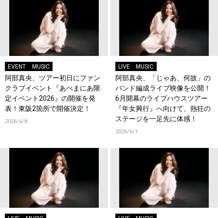
EVENT
MUSIC
LIVE
MUSIC
阿部真央、ツアー初日にファン
阿部真央、「じゃあ、何故」の
クラブイベント『あべまにあ限
バンド編成ライブ映像を公開！
定イベント2026』の開催を発
6月開幕のライブハウスツアー
表！東阪2箇所で開催決定！
『年女興行』へ向けて、熱狂の
ステージを一足先に体感！
2026/6/8
2026/6/1